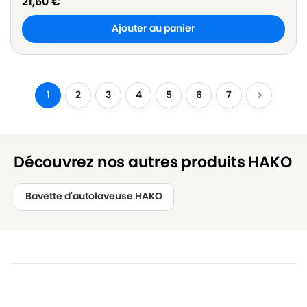
21,60
€
Ajouter au panier
1
2
3
4
5
6
7
Découvrez nos autres produits HAKO
Bavette d'autolaveuse HAKO