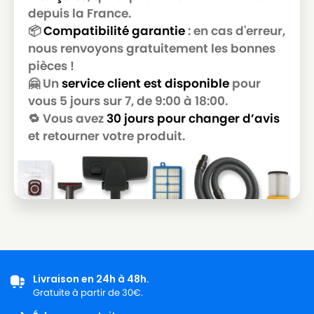
GOBLIN
GOBLIN AQUAFAM 620
depuis la France.
📦
Compatibilité garantie
: en cas d'erreur,
GOBLIN
GOBLIN AZ 90159
nous renvoyons gratuitement les bonnes
pièces !
GOBLIN
GOBLIN AZ 90532
🤗 Un
service client est disponible
pour
GOBLIN
GOBLIN AZ 9053214
vous 5 jours sur 7, de 9:00 à 18:00.
🔁 Vous avez
30 jours pour changer d’avis
GOBLIN
GOBLIN AZ 9171875
et retourner votre produit.
GOBLIN
GOBLIN BOXER 20
GOBLIN
GOBLIN CA 85
GOBLIN
GOBLIN CC 1200 E
GOBLIN
GOBLIN EXXTRA 300
GOBLIN
GOBLIN EXXTRA 302
GOBLIN
GOBLIN EXXTRA 333
Livraison en 24h à 48h.
Gratuite à partir de 30€.
GOBLIN
GOBLIN GUSTY 30