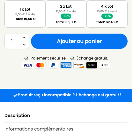
2 x Lot
4 x Lot
1 x Lot
17,56
€
/ unité
15,60
€
/ unité
19,50
€
/ unité
-10%
-20%
Total:
19,50
€
Total:
35,11
€
Total:
62,40
€
Ajouter au panier
Paiement sécurisé.
Échange gratuit.
Produit reçu incompatible ? L’échange est gratuit !
Description
Informations complémentaires