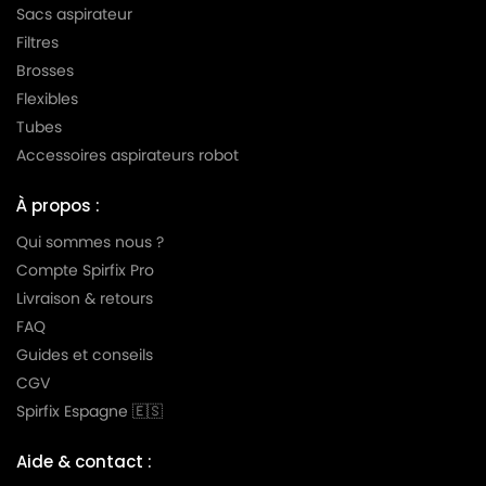
Sacs aspirateur
GOBLIN
GOBLIN MULTISYSTEM 3000
Filtres
Brosses
GOBLIN
GOBLIN NT 200
Flexibles
GOBLIN
GOBLIN NT 300
Tubes
Accessoires aspirateurs robot
GOBLIN
GOBLIN PLUS 3000
GOBLIN
GOBLIN PRO
À propos :
GOBLIN
GOBLIN PRO 310
Qui sommes nous ?
Compte Spirfix Pro
GOBLIN
GOBLIN PRO 330
Livraison & retours
GOBLIN
GOBLIN PRO 340
FAQ
Guides et conseils
GOBLIN
GOBLIN PRO 350
CGV
GOBLIN
GOBLIN PRO 360
Spirfix Espagne 🇪🇸
Aide & contact :