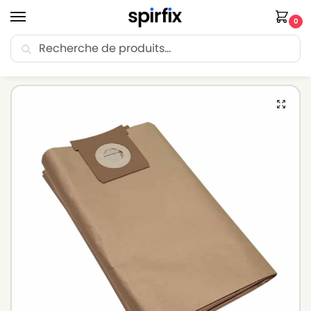
0
Recherche
🚚 Livraison Point Relais offerte dès 30€ d’achat.
Accueil
Sacs aspirateur
Sacs aspirateur GOBLIN
Sacs aspirateur GOBLIN PLUS 3000 – Lot de 5 sacs en Papier
/
/
/