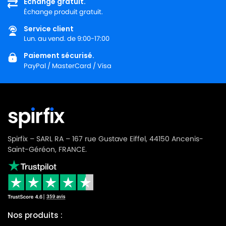
Échange gratuit.
Échange produit gratuit.
GOBLIN
GOBLIN HOBBY 33
Service client
GOBLIN
GOBLIN HOBBY 36
Lun. au vend. de 9:00-17:00
GOBLIN
GOBLIN INDUSTRIAL 30
Paiement sécurisé.
PayPal / MasterCard / Visa
GOBLIN
GOBLIN INDUSTRIAL 3000
GOBLIN
GOBLIN INDUSTRIAL 3100
GOBLIN
GOBLIN INOX 30
GOBLIN
GOBLIN KIN
Spirfix – SARL RA – 167 rue Gustave Eiffel, 44150 Ancenis-
GOBLIN
GOBLIN MASTER 3000
Saint-Géréon, FRANCE.
GOBLIN
GOBLIN MAX 18
GOBLIN
GOBLIN MAX 20
GOBLIN
GOBLIN MAX 30
Nos produits :
GOBLIN
GOBLIN MONTE CARLO