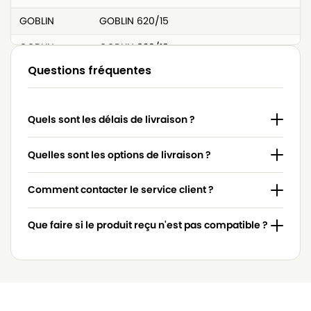
GOBLIN
GOBLIN 620/15
GOBLIN
GOBLIN 620/18
Questions fréquentes
GOBLIN
GOBLIN 630
GOBLIN
GOBLIN 630/01
Quels sont les délais de livraison ?
GOBLIN
GOBLIN 630/31
GOBLIN
GOBLIN 650/11
Quelles sont les options de livraison ?
GOBLIN
GOBLIN 650/15
Comment contacter le service client ?
GOBLIN
GOBLIN 650/17
Que faire si le produit reçu n'est pas compatible ?
GOBLIN
GOBLIN 670/32
GOBLIN
GOBLIN 700/31
GOBLIN
GOBLIN 700/61