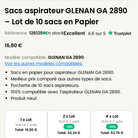
Sacs aspirateur GLENAN GA 2890
– Lot de 10 sacs en Papier
Référence :
126125
En stock
16,80
€
Modèle compatible :
GLENAN GA 2890
Voir les autres modèles compatibles.
Sacs en papier pour aspirateur GLENAN GA 2890.
Meilleur prix comparé aux autres types de sacs.
Pochette de 10 sacs aspirateurs.
100% compatible avec l’aspirateur GLENAN GA 2890.
Produit neuf.
2 x Lot
4 x Lot
1 x Lot
15,12
€
/ unité
13,44
€
/ unité
16,80
€
/ unité
-10%
-20%
Total:
16,80
€
Total:
30,24
€
Total:
53,76
€