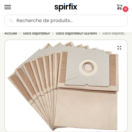
0
Recherche
🚚 Livraison Point Relais offerte dès 30€ d’achat.
Accueil
Sacs aspirateur
Sacs aspirateur GLENAN
Sacs aspirateur GLENAN GA 2890 – Lot de 10 sacs en Papier
/
/
/