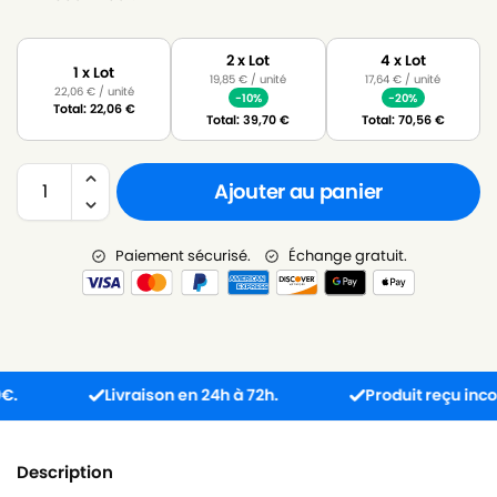
2 x Lot
4 x Lot
1 x Lot
19,85
€
/ unité
17,64
€
/ unité
22,06
€
/ unité
-10%
-20%
Total:
22,06
€
Total:
39,70
€
Total:
70,56
€
Ajouter au panier
Paiement sécurisé.
Échange gratuit.
Livraison en 24h à 72h.
Produit reçu incompat
Description