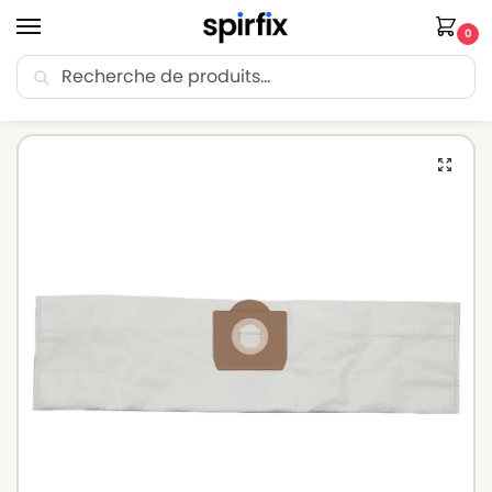
0
Recherche
🚚 Livraison Point Relais offerte dès 30€ d’achat.
Accueil
Sacs aspirateur
Sacs aspirateur GANSOW
Sacs aspirateur GANSOW G 16 P – Lot de 5 sacs en Microfibre
/
/
/