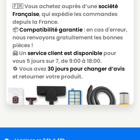
🇫🇷 Vous achetez auprès d’une
société
GANSOW
GANSOW MEC 215HP
Française
, qui expédie les commandes
GANSOW
GANSOW MEC 515
depuis la France.
📦
Compatibilité garantie
: en cas d'erreur,
GANSOW
GANSOW MEC 515HP
nous renvoyons gratuitement les bonnes
pièces !
GANSOW
GANSOW NEVADA 215
🤗 Un
service client est disponible
pour
GANSOW
GANSOW NEVADA 503
vous 5 jours sur 7, de 9:00 à 18:00.
🔁 Vous avez
30 jours pour changer d’avis
GANSOW
GANSOW NEVADA 503R
et retourner votre produit.
GANSOW
GANSOW NEVADA 515
GANSOW
GANSOW NEVADA 515HP
GANSOW
GANSOW NRG 1/30 CLEAN
GANSOW
GANSOW PANDA 215HP
GANSOW
GANSOW PANDA 215HPC
GANSOW
GANSOW PANDA 515