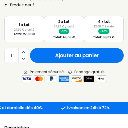
Produit neuf.
2 x Lot
4 x Lot
1 x Lot
24,84
€
/ unité
22,08
€
/ unité
27,60
€
/ unité
-10%
-20%
Total:
27,60
€
Total:
49,68
€
Total:
88,32
€
Ajouter au panier
Paiement sécurisé.
Échange gratuit.
 domicile dès 40€.
Livraison en 24h à 72h.
Pr
Description