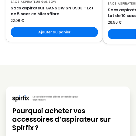
SACS ASPIRATEUR GANSOW
SACS ASPIRATE
GANSOW
GANSOW KOALA 115
Sacs aspirateur GANSOW SN 0933 – Lot
Sacs aspirat
de 5 sacs en Microfibre
Lot de 10 sac
GANSOW
GANSOW KOALA 115HP
22,06
€
26,56
€
GANSOW
GANSOW KOALA 115HPC
Ajouter au panier
GANSOW
GANSOW KOALA 315E
GANSOW
GANSOW KOALA 515
GANSOW
GANSOW KTRI03035
GANSOW
GANSOW KTRI04795
GANSOW
GANSOW KTRI04967
GANSOW
GANSOW KTRI05204
Pourquoi acheter vos
GANSOW
GANSOW LAVAJOB
accessoires d’aspirateur sur
GANSOW
GANSOW MEC 215
Spirfix ?
GANSOW
GANSOW MEC 215HF