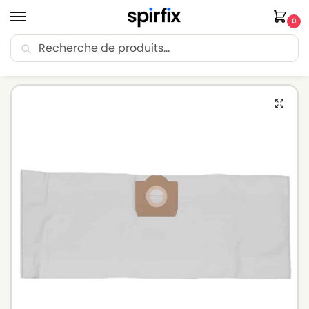
0
Recherche
🚚 Livraison Point Relais offerte dès 30€ d’achat.
Accueil
Sacs aspirateur
Sacs aspirateur GANSOW
Sacs aspirateur GANSOW EUROPA 315E – Lot de 5 sacs en Microfibre
/
/
/