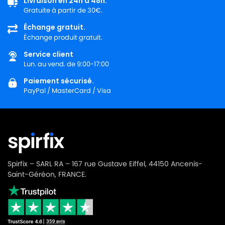
Livraison en 24h à 48h.
Gratuite à partir de 30€.
GANSOW
GANSOW PANDA 515HP
Échange gratuit.
Échange produit gratuit.
GANSOW
GANSOW PLAY STEEL 515
Service client
GANSOW
GANSOW PLAY YES 115
Lun. au vend. de 9:00-17:00
GANSOW
GANSOW PLAY YES 515
Paiement sécurisé.
PayPal / MasterCard / Visa
GANSOW
GANSOW PULSAR
GANSOW
GANSOW RN 103
GANSOW
GANSOW RN 315
GANSOW
GANSOW RN 315B
Spirfix – SARL RA – 167 rue Gustave Eiffel, 44150 Ancenis-
GANSOW
GANSOW S-100 BOX
Saint-Géréon, FRANCE.
GANSOW
GANSOW SA 338
GANSOW
GANSOW SN 1264