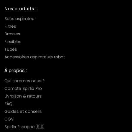
GANSOW
GANSOW SPEEDY STEEL 515
Nos produits :
GANSOW
GANSOW SPEEDY YES 515
Sacs aspirateur
GANSOW
GANSOW SPOT 315
Filtres
Brosses
GANSOW
GANSOW WDS 3
Flexibles
GANSOW
GANSOW YES 202M
Tubes
Accessoires aspirateurs robot
GANSOW
GANSOW YP 1/27
GANSOW
GANSOW YP 1500/27
À propos :
GANSOW
GANSOW YS 1/27
Qui sommes nous ?
Compte Spirfix Pro
GANSOW
GANSOW YS 1500/27
Livraison & retours
FAQ
Guides et conseils
CGV
Spirfix Espagne 🇪🇸