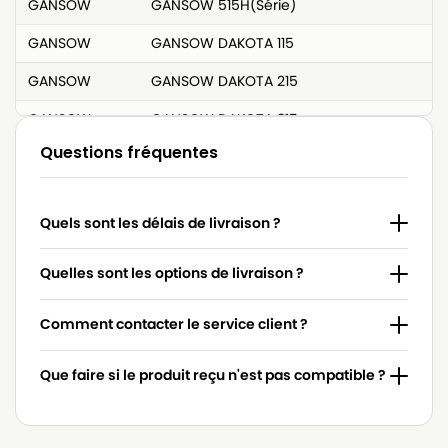
GANSOW
GANSOW 515H(Série)
GANSOW
GANSOW DAKOTA 115
GANSOW
GANSOW DAKOTA 215
GANSOW
GANSOW DAKOTA 315
Questions fréquentes
GANSOW
GANSOW DAKOTA 515
GANSOW
GANSOW ECOSPITAL
Quels sont les délais de livraison ?
GANSOW
GANSOW EUROPA 303E
GANSOW
GANSOW EUROPA 315
Quelles sont les options de livraison ?
GANSOW
GANSOW EUROPA 315E
Comment contacter le service client ?
GANSOW
GANSOW EUROPA 515
Que faire si le produit reçu n'est pas compatible ?
GANSOW
GANSOW FREE STYLE 515
GANSOW
GANSOW FREE YES 515