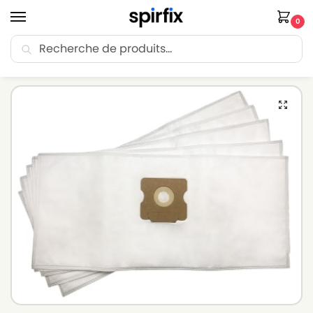
0
Recherche
🚚 Livraison Point Relais offerte dès 30€ d’achat.
Accueil
Sacs aspirateur
Sacs aspirateur FLOORPUL
Sacs aspirateur FLOORPUL PIC 98016 – Lot de 5 sacs en Microfibre
/
/
/