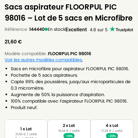
Sacs aspirateur FLOORPUL PIC
98016 – Lot de 5 sacs en Microfibre
Référence :
144440
En stock
21,60
€
Modèle compatible :
FLOORPUL PIC 98016
Voir les autres modèles compatibles.
Sacs en microfibre pour aspirateur FLOORPUL PIC 98016.
Pochette de 5 sacs aspirateurs.
Capte 99% des poussières, jusqu’aux microparticules de
0.3 micromètre.
Augmente de 50% la puissance d’aspiration.
100% compatible avec l’aspirateur FLOORPUL PIC 98016.
Produit neuf.
2 x Lot
4 x Lot
1 x Lot
19,44
€
/ unité
17,28
€
/ unité
21,60
€
/ unité
-10%
-20%