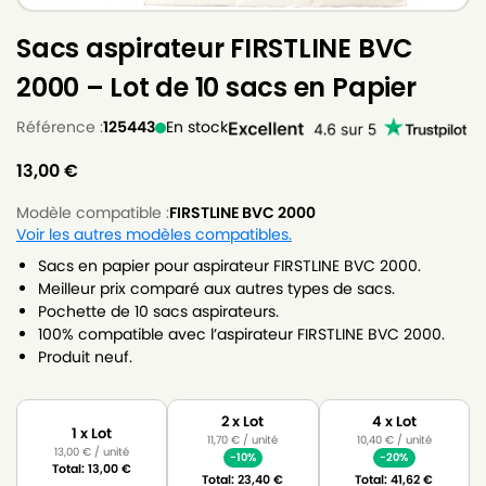
Sacs aspirateur FIRSTLINE BVC
2000 – Lot de 10 sacs en Papier
Référence :
125443
En stock
13,00
€
Modèle compatible :
FIRSTLINE BVC 2000
Voir les autres modèles compatibles.
Sacs en papier pour aspirateur FIRSTLINE BVC 2000.
Meilleur prix comparé aux autres types de sacs.
Pochette de 10 sacs aspirateurs.
100% compatible avec l’aspirateur FIRSTLINE BVC 2000.
Produit neuf.
2 x Lot
4 x Lot
1 x Lot
11,70
€
/ unité
10,40
€
/ unité
13,00
€
/ unité
-10%
-20%
Total:
13,00
€
Total:
23,40
€
Total:
41,62
€