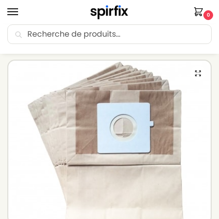
0
Recherche
🚚 Livraison Point Relais offerte dès 30€ d’achat.
Accueil
Sacs aspirateur
Sacs aspirateur FIRSTLINE
Sacs aspirateur FIRSTLINE BVC 2000 – Lot de 10 sacs en Papier
/
/
/