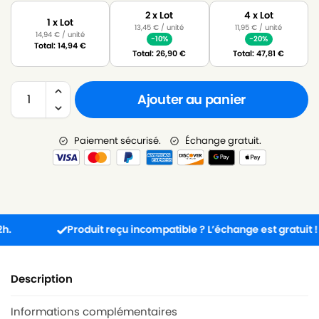
2 x Lot
4 x Lot
1 x Lot
13,45
€
/ unité
11,95
€
/ unité
14,94
€
/ unité
-10%
-20%
Total:
14,94
€
Total:
26,90
€
Total:
47,81
€
Ajouter au panier
Paiement sécurisé.
Échange gratuit.
Produit reçu incompatible ? L’échange est gratuit !
Description
Informations complémentaires