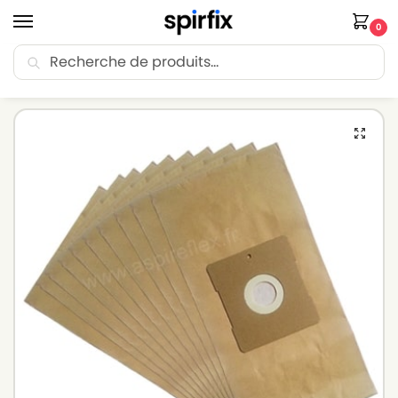
0
Recherche
🚚 Livraison Point Relais offerte dès 30€ d’achat.
Accueil
Sacs aspirateur
Sacs aspirateur FIF
Sacs aspirateur FIF ZW 1200-50 – Lot de 10 sacs en Papier
/
/
/