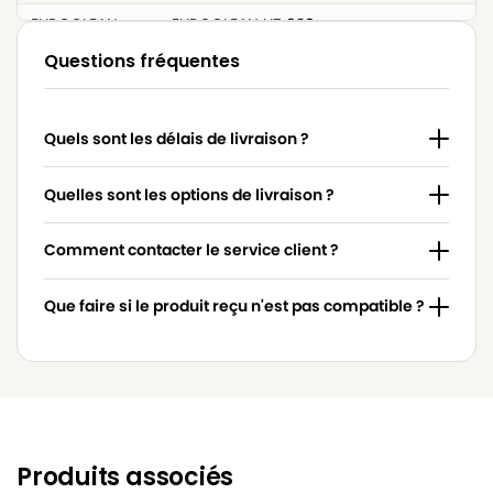
EUROCLEAN
EUROCLEAN UZ 920
Questions fréquentes
EUROCLEAN
EUROCLEAN UZ 921
EUROCLEAN
EUROCLEAN UZ 922
Quels sont les délais de livraison ?
EUROCLEAN
EUROCLEAN UZ 923
EUROCLEAN
EUROCLEAN UZ 925
Quelles sont les options de livraison ?
EUROCLEAN
EUROCLEAN UZ 930
Comment contacter le service client ?
EUROCLEAN
EUROCLEAN UZ 930 S
Que faire si le produit reçu n'est pas compatible ?
EUROCLEAN
EUROCLEAN UZ 935
EUROCLEAN
EUROCLEAN UZ 945
EUROCLEAN
EUROCLEAN VZ 920
EUROCLEAN
EUROCLEAN VZ 925
Produits associés
EUROCLEAN
EUROCLEAN Z950