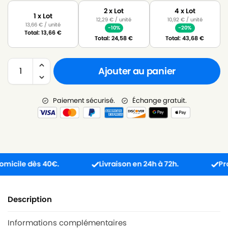
2 x Lot
4 x Lot
1 x Lot
12,29
€
/ unité
10,92
€
/ unité
13,66
€
/ unité
-10%
-20%
Total:
13,66
€
Total:
24,58
€
Total:
43,68
€
Ajouter au panier
Paiement sécurisé.
Échange gratuit.
cile dès 40€.
Livraison en 24h à 72h.
Produit
Description
Informations complémentaires