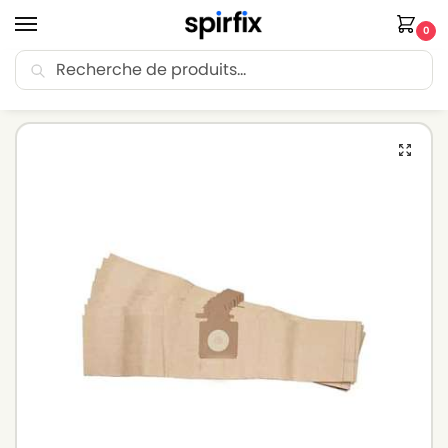
0
Recherche
🚚 Livraison Point Relais offerte dès 30€ d’achat.
Accueil
Sacs aspirateur
Sacs aspirateur EUROCLEAN
Sacs aspirateur EUROCLEAN Z951 – Lot de 5 sacs en Papier
/
/
/