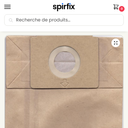
0
Recherche
🚚 Livraison Point Relais offerte dès 30€ d’achat.
Accueil
Sacs aspirateur
Sacs aspirateur EUREKA
Sacs aspirateur EUREKA DH 208 – Lot de 10 sacs en Papier
/
/
/