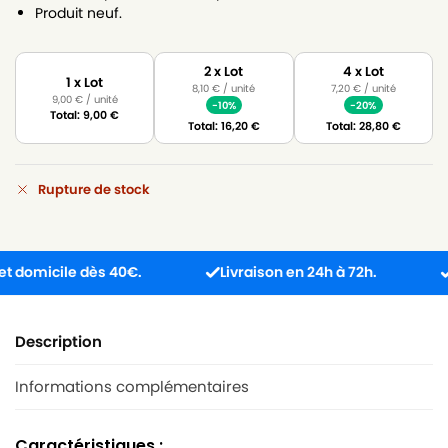
Produit neuf.
2 x Lot
4 x Lot
1 x Lot
8,10
€
/ unité
7,20
€
/ unité
9,00
€
/ unité
-10%
-20%
Total:
9,00
€
Total:
16,20
€
Total:
28,80
€
Rupture de stock
micile dès 40€.
Livraison en 24h à 72h.
Prod
Description
Informations complémentaires
Caractéristiques :