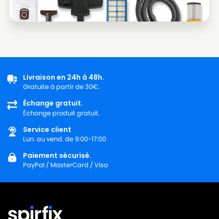
Livraison en 24h à 48h.
Gratuite à partir de 30€.
Échange gratuit.
Échange produit gratuit.
Service client
Lun. au vend. de 9:00-17:00
Paiement sécurisé.
PayPal / MasterCard / Visa