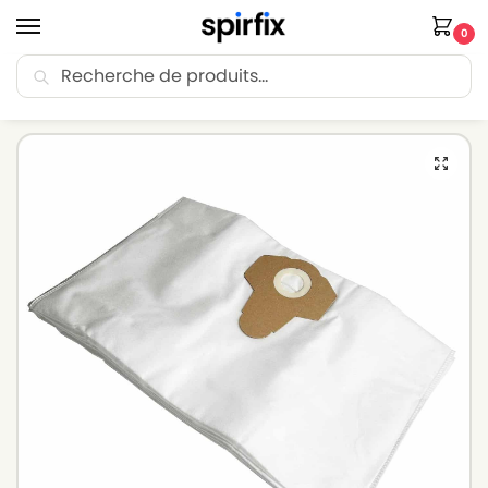
0
Recherche
🚚 Livraison Point Relais offerte dès 30€ d’achat.
Accueil
Sacs aspirateur
Sacs aspirateur ETA
Sacs aspirateur ETA ETA 0403 – Lot de 5 sacs en Microfibre
/
/
/