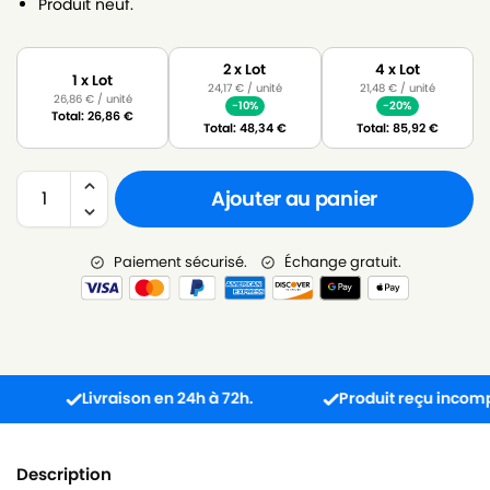
Produit neuf.
2 x Lot
4 x Lot
1 x Lot
24,17
€
/ unité
21,48
€
/ unité
26,86
€
/ unité
-10%
-20%
Total:
26,86
€
Total:
48,34
€
Total:
85,92
€
Ajouter au panier
Paiement sécurisé.
Échange gratuit.
Livraison en 24h à 72h.
Produit reçu incompatible
Description