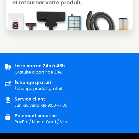
et retourner votre produit.
Livraison en 24h à 48h.
Gratuite à partir de 30€.
Échange gratuit.
Échange produit gratuit.
Service client
Lun. au vend. de 9:00-17:00
Paiement sécurisé.
PayPal / MasterCard / Visa