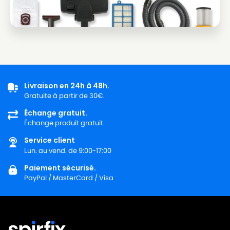
Livraison en 24h à 48h.
Gratuite à partir de 30€.
Échange gratuit.
Échange produit gratuit.
Service client
Lun. au vend. de 9:00-17:00
Paiement sécurisé.
PayPal / MasterCard / Visa