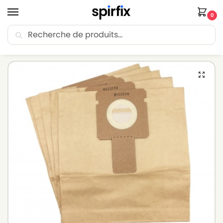
0
Recherche
🚚 Livraison Point Relais offerte dès 30€ d’achat.
Accueil
Sacs aspirateur
Sacs aspirateur ELSAY
Sacs aspirateur ELSAY S 600 – Lot de 10 sacs en Papier
/
/
/