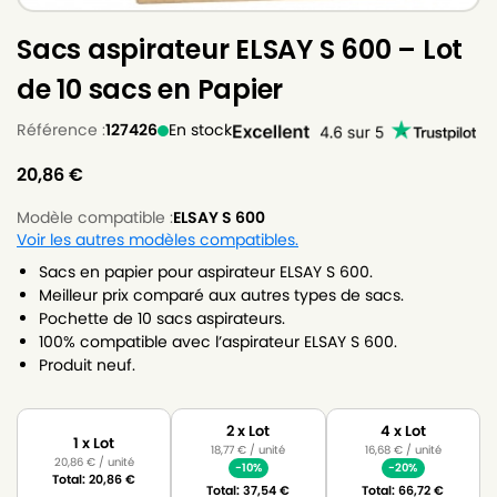
Sacs aspirateur ELSAY S 600 – Lot
de 10 sacs en Papier
Référence :
127426
En stock
20,86
€
Modèle compatible :
ELSAY S 600
Voir les autres modèles compatibles.
Sacs en papier pour aspirateur ELSAY S 600.
Meilleur prix comparé aux autres types de sacs.
Pochette de 10 sacs aspirateurs.
100% compatible avec l’aspirateur ELSAY S 600.
Produit neuf.
2 x Lot
4 x Lot
1 x Lot
18,77
€
/ unité
16,68
€
/ unité
20,86
€
/ unité
-10%
-20%
Total:
20,86
€
Total:
37,54
€
Total:
66,72
€