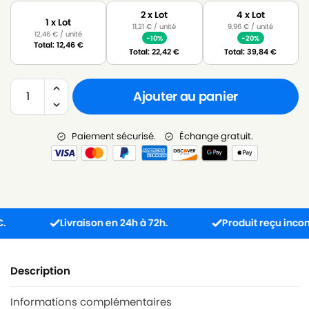
2 x Lot
4 x Lot
1 x Lot
11,21
€
/ unité
9,96
€
/ unité
12,46
€
/ unité
-10%
-20%
Total:
12,46
€
Total:
22,42
€
Total:
39,84
€
Ajouter au panier
Paiement sécurisé.
Échange gratuit.
Livraison en 24h à 72h.
Produit reçu incompatib
Description
Informations complémentaires