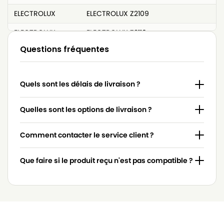
ELECTROLUX
ELECTROLUX Z2109
ELECTROLUX
ELECTROLUX Z2110
Questions fréquentes
ELECTROLUX
ELECTROLUX Z2111
ELECTROLUX
ELECTROLUX Z2112
Quels sont les délais de livraison ?
ELECTROLUX
ELECTROLUX Z2113
ELECTROLUX
ELECTROLUX Z2114
Quelles sont les options de livraison ?
ELECTROLUX
ELECTROLUX Z2115
Comment contacter le service client ?
Que faire si le produit reçu n'est pas compatible ?