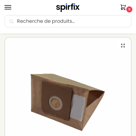
0
Recherche
🚚 Livraison Point Relais offerte dès 30€ d’achat.
Accueil
Sacs aspirateur
Sacs aspirateur ELECTROLUX
Sacs aspirateur ELECTROLUX Z2109 – Lot de 10 sacs en Papier
/
/
/