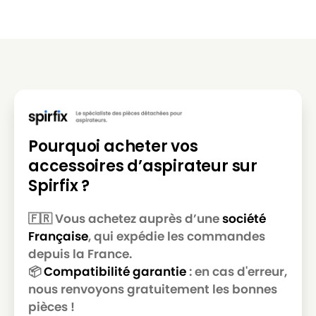
ELECTROLUX
ELECTROLUX POWER BOOST (Série)
ELECTROLUX
ELECTROLUX SAMBA Z 5002
ELECTROLUX
ELECTROLUX TANGO (Série)
ELECTROLUX
ELECTROLUX THE BOSS (Série)
ELECTROLUX
ELECTROLUX THE BOSS PLUS
Pourquoi acheter vos
ELECTROLUX
ELECTROLUX U 2100 à U 2180
accessoires d’aspirateur sur
ELECTROLUX
ELECTROLUX XIO (Série)
Spirfix ?
ELECTROLUX
ELECTROLUX Z 1010
🇫🇷 Vous achetez auprès d’une
société
ELECTROLUX
ELECTROLUX Z 1010 S à Z 1030 S
Française
, qui expédie les commandes
ELECTROLUX
ELECTROLUX Z 1015
depuis la France.
📦
Compatibilité garantie
: en cas d'erreur,
ELECTROLUX
ELECTROLUX Z 1018
nous renvoyons gratuitement les bonnes
pièces !
ELECTROLUX
ELECTROLUX Z 1020