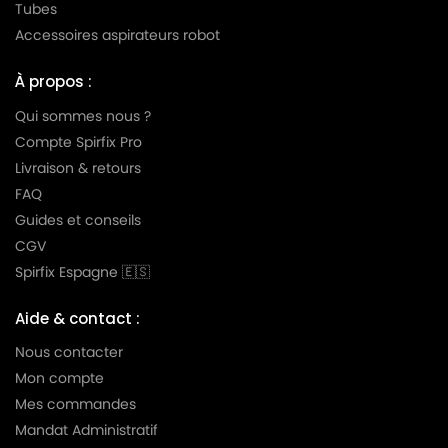
ELECTROLUX
ELECTROLUX Z 4410
Tubes
Accessoires aspirateurs robot
ELECTROLUX
ELECTROLUX Z 4410 S
ELECTROLUX
ELECTROLUX Z 4411
À propos :
ELECTROLUX
ELECTROLUX Z 4411 S
Qui sommes nous ?
Compte Spirfix Pro
ELECTROLUX
ELECTROLUX Z 4430
Livraison & retours
ELECTROLUX
ELECTROLUX Z 4430 S
FAQ
Guides et conseils
ELECTROLUX
ELECTROLUX Z 4431
CGV
ELECTROLUX
ELECTROLUX Z 4431 S
Spirfix Espagne 🇪🇸
ELECTROLUX
ELECTROLUX Z 4490
Aide & contact :
ELECTROLUX
ELECTROLUX Z 4490 S
Nous contacter
Mon compte
ELECTROLUX
ELECTROLUX Z 4491
Mes commandes
ELECTROLUX
ELECTROLUX Z 4491 S
Mandat Administratif