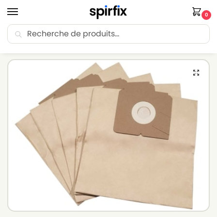
0
Recherche
🚚 Livraison Point Relais offerte dès 30€ d’achat.
Accueil
Sacs aspirateur
Sacs aspirateur ELECTROLUX
Sacs aspirateur ELECTROLUX Z 1570 – Lot de 5 sacs en Papier
/
/
/