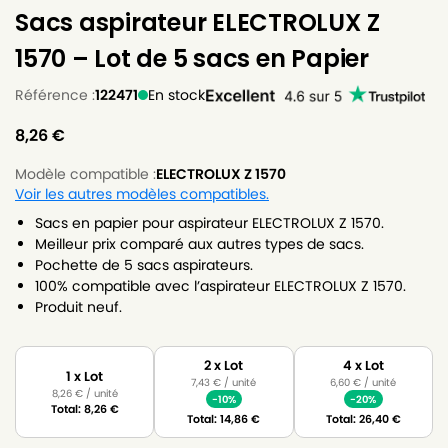
Sacs aspirateur ELECTROLUX Z
1570 – Lot de 5 sacs en Papier
Référence :
122471
En stock
8,26
€
Modèle compatible :
ELECTROLUX Z 1570
Voir les autres modèles compatibles.
Sacs en papier pour aspirateur ELECTROLUX Z 1570.
Meilleur prix comparé aux autres types de sacs.
Pochette de 5 sacs aspirateurs.
100% compatible avec l’aspirateur ELECTROLUX Z 1570.
Produit neuf.
2 x Lot
4 x Lot
1 x Lot
7,43
€
/ unité
6,60
€
/ unité
8,26
€
/ unité
-10%
-20%
Total:
8,26
€
Total:
14,86
€
Total:
26,40
€