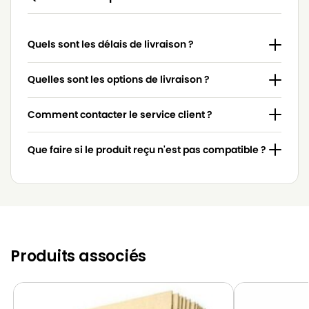
ELECTROLUX
ELECTROLUX BOSS F 1 PLUS
Quels sont les délais de livraison ?
ELECTROLUX
ELECTROLUX BOSS PLUS
ELECTROLUX
ELECTROLUX BOSS PLUS 1025
Quelles sont les options de livraison ?
ELECTROLUX
ELECTROLUX CE POWER (Série)
Comment contacter le service client ?
ELECTROLUX
ELECTROLUX E 51
Que faire si le produit reçu n'est pas compatible ?
ELECTROLUX
ELECTROLUX E 51 N
ELECTROLUX
ELECTROLUX E 53
ELECTROLUX
ELECTROLUX E 53 N
ELECTROLUX
ELECTROLUX E 65
Produits associés
ELECTROLUX
ELECTROLUX ELITE Z 2330
ELECTROLUX
ELECTROLUX ES 51