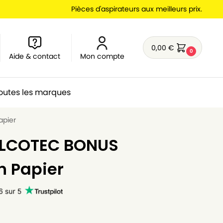
Pièces d'aspirateurs aux meilleurs prix.
0,00
€
0
Aide & contact
Mon compte
outes les marques
apier
 ELCOTEC BONUS
n Papier