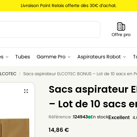
Livraison Point Relais offerte dès 30€ d’achat.
Recherche
Offre pro
es
Tubes
Gamme Pro
Aspirateurs Robot
T
 ELCOTEC
Sacs aspirateur ELCOTEC BONUS – Lot de 10 sacs en P
/
Sacs aspirateur
– Lot de 10 sacs e
Référence :
124943
En stock
14,86
€