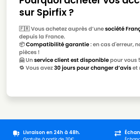
Pourquoi acheter vos acc
sur Spirfix ?
🇫🇷 Vous achetez auprès d’une
société Fran
depuis la France.
📦
Compatibilité garantie
: en cas d'erreur,
pièces !
🤗 Un
service client est disponible
pour vous 5 
🔁 Vous avez
30 jours pour changer d’avis
et 
Livraison en 24h à 48h.
Échan
Gratuite à partir de 30€.
Échange