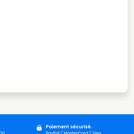
Paiement sécurisé.
:00
PayPal / MasterCard / Visa