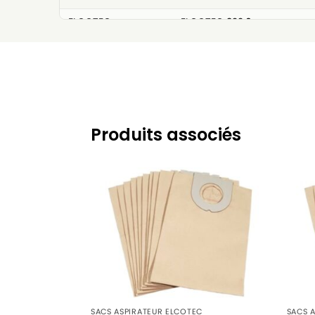
ELCOTEC
ELCOTEC 322.0
ELCOTEC
ELCOTEC AEROSYSTEM (Séri
ELCOTEC
ELCOTEC BONUS
ELCOTEC
ELCOTEC COBRA
ELCOTEC
ELCOTEC ELF (Série)
Produits associés
ELCOTEC
ELCOTEC ELF BONUS
ELCOTEC
ELCOTEC FLIP
ELCOTEC
ELCOTEC GOLF (Série)
ELCOTEC
ELCOTEC GOLF 321
ELCOTEC
ELCOTEC GOLF 322
ELCOTEC
ELCOTEC MARLY GIGANT
SACS ASPIRATEUR ELCOTEC
SACS 