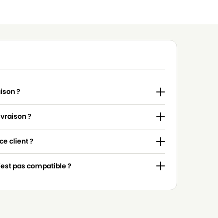
aison ?
ivraison ?
e client ?
n'est pas compatible ?