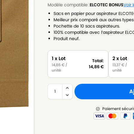
Modèle compatible :
ELCOTEC BONUS
Voir
Sacs en papier pour aspirateur ELCOT
Meilleur prix comparé aux autres types
Pochette de 10 sacs aspirateurs.
100% compatible avec l’aspirateur EL
Produit neuf.
1 x Lot
2 x Lot
Total:
14,86
€
/
13,37
€
/
14,86
€
unité
unité
A
Paiement sécuri