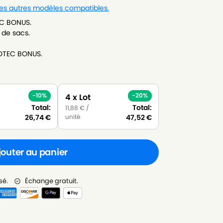
 les autres modèles compatibles.
EC BONUS.
 de sacs.
COTEC BONUS.
-10%
-20%
4 x Lot
Total:
Total:
11,88
€
/
unité
26,74
€
47,52
€
jouter au panier
sé.
Échange gratuit.