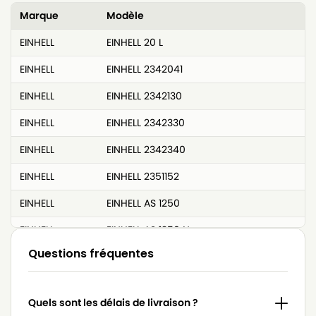
Marque
Modèle
EINHELL
EINHELL 20 L
EINHELL
EINHELL 2342041
EINHELL
EINHELL 2342130
EINHELL
EINHELL 2342330
EINHELL
EINHELL 2342340
EINHELL
EINHELL 2351152
EINHELL
EINHELL AS 1250
EINHELL
EINHELL AS 1250 N
Questions fréquentes
EINHELL
EINHELL AS 1400 INOX
EINHELL
EINHELL B-NT 1250
Quels sont les délais de livraison ?
EINHELL
EINHELL BT-VC 1115