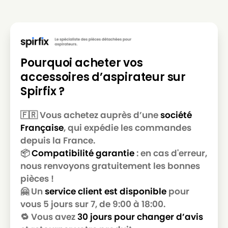
EINHELL
EINHELL QUATTRO 31
EINHELL
EINHELL RT-VC 1420
EINHELL
EINHELL RT-VC 1500
Pourquoi acheter vos
EINHELL
EINHELL RT-VC 1500 WM
accessoires d’aspirateur sur
EINHELL
EINHELL RT-VC 1525 SA
Spirfix ?
EINHELL
EINHELL TH-VC 1815
🇫🇷 Vous achetez auprès d’une
société
EINHELL
EINHELL TH-VC 1820 S
Française
, qui expédie les commandes
EINHELL
EINHELL VM 1220 S
depuis la France.
📦
Compatibilité garantie
: en cas d'erreur,
EINHELL
EINHELL YPL 1250
nous renvoyons gratuitement les bonnes
pièces !
EINHELL
EINHELL YPL 1252
🤗 Un
service client est disponible
pour
vous 5 jours sur 7, de 9:00 à 18:00.
🔁 Vous avez
30 jours pour changer d’avis