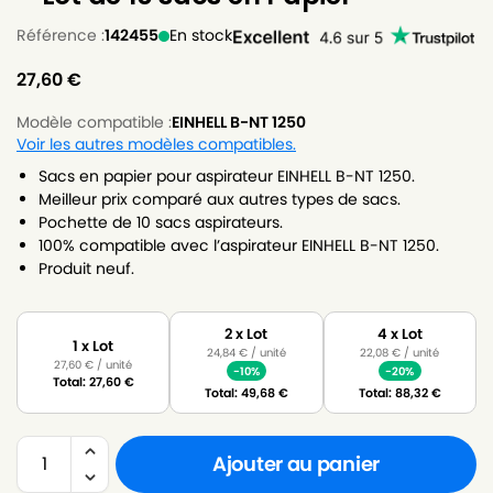
Référence :
142455
En stock
27,60
€
Modèle compatible :
EINHELL B-NT 1250
Voir les autres modèles compatibles.
Sacs en papier pour aspirateur EINHELL B-NT 1250.
Meilleur prix comparé aux autres types de sacs.
Pochette de 10 sacs aspirateurs.
100% compatible avec l’aspirateur EINHELL B-NT 1250.
Produit neuf.
2 x Lot
4 x Lot
1 x Lot
24,84
€
/ unité
22,08
€
/ unité
27,60
€
/ unité
-10%
-20%
Total:
27,60
€
Total:
49,68
€
Total:
88,32
€
Ajouter au panier