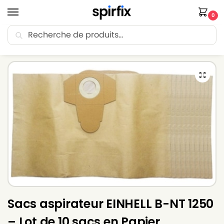
0
Recherche
🚚 Livraison Point Relais offerte dès 30€ d’achat.
Accueil
Sacs aspirateur
Sacs aspirateur EINHELL
Sacs aspirateur EINHELL B-NT 1250 – Lot de 10 sacs en Papier
/
/
/
Sacs aspirateur EINHELL B-NT 1250
– Lot de 10 sacs en Papier