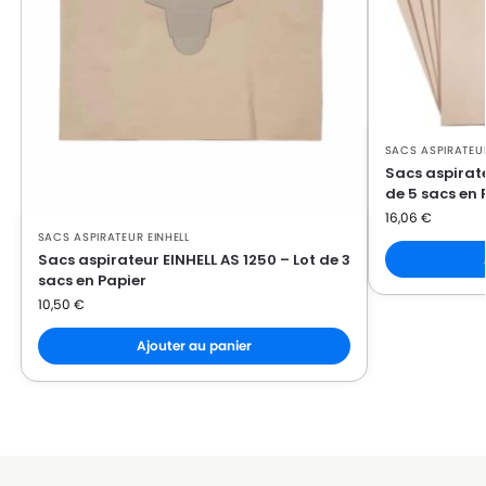
EINHELL
EINHELL INOX 1250
EINHELL
EINHELL INOX 1250-1
EINHELL
EINHELL INOX 1300
SACS ASPIRATEUR
EINHELL
EINHELL INOX 1400
Sacs aspirate
de 5 sacs en 
EINHELL
EINHELL INOX 1400 WA
16,06
€
SACS ASPIRATEUR EINHELL
EINHELL
EINHELL INOX 1450 W
Sacs aspirateur EINHELL AS 1250 – Lot de 3
sacs en Papier
EINHELL
EINHELL INOX 20
10,50
€
EINHELL
EINHELL INOX 20 A
Ajouter au panier
EINHELL
EINHELL INOX 2000
EINHELL
EINHELL NTS 1400
EINHELL
EINHELL NTS 1500