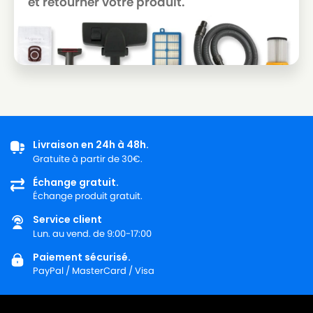
et retourner votre produit.
Livraison en 24h à 48h.
Gratuite à partir de 30€.
Échange gratuit.
Échange produit gratuit.
Service client
Lun. au vend. de 9:00-17:00
Paiement sécurisé.
PayPal / MasterCard / Visa