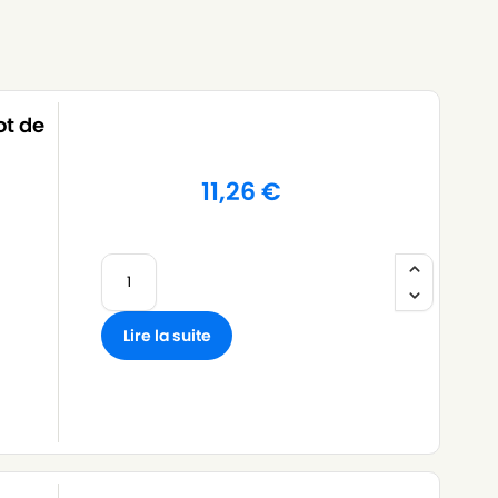
ot de
11,26
€
Lire la suite