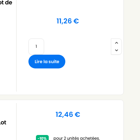
ot de
11,26
€
Lire la suite
12,46
€
Lot
pour 2 unités achetées.