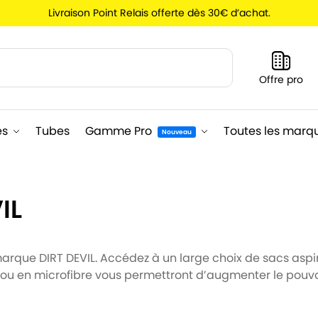
Livraison Point Relais offerte dès 30€ d’achat.
Recherche
Offre pro
es
Tubes
Gamme Pro
Toutes les marq
Nouveau
IL
arque DIRT DEVIL. Accédez à un large choix de sacs asp
u en microfibre vous permettront d’augmenter le pouvoir d