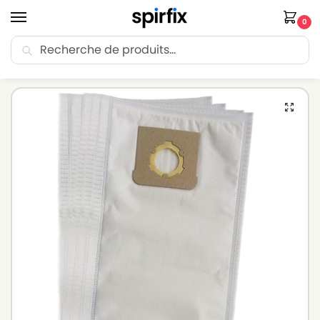
0
Recherche
🚚 Livraison Point Relais offerte dès 30€ d’achat.
Accueil
Sacs aspirateur
Sacs aspirateur DICAFF
Sacs aspirateur DICAFF 1200 – Lot de 5 sacs en Microfibre
/
/
/