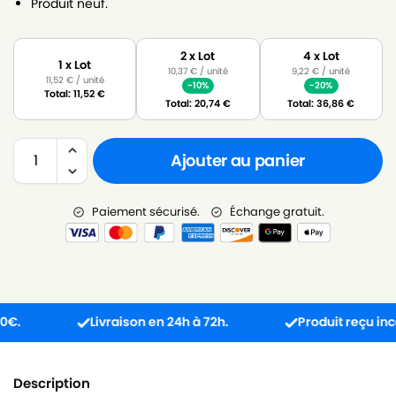
Produit neuf.
2 x Lot
4 x Lot
1 x Lot
10,37
€
/ unité
9,22
€
/ unité
11,52
€
/ unité
-10%
-20%
Total:
11,52
€
Total:
20,74
€
Total:
36,86
€
Ajouter au panier
Paiement sécurisé.
Échange gratuit.
Livraison en 24h à 72h.
Produit reçu incompat
Description