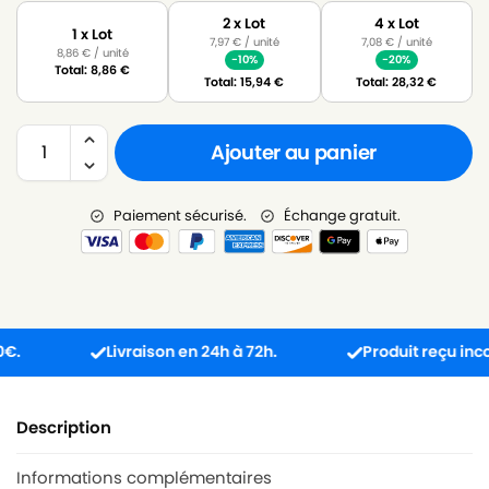
2 x Lot
4 x Lot
1 x Lot
7,97
€
/ unité
7,08
€
/ unité
8,86
€
/ unité
-10%
-20%
Total:
8,86
€
Total:
15,94
€
Total:
28,32
€
Ajouter au panier
Paiement sécurisé.
Échange gratuit.
Livraison en 24h à 72h.
Produit reçu incompat
Description
Informations complémentaires