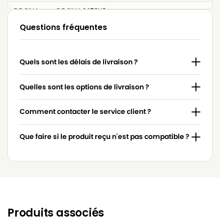
DE SINA
DE SINA 145EX2
Questions fréquentes
DE SINA
DE SINA 14EX2
DE SINA
DE SINA 150E
Quels sont les délais de livraison ?
DE SINA
DE SINA 2400
DE SINA
DE SINA COMPACTO(Série)
Quelles sont les options de livraison ?
DE SINA
DE SINA FLOORLINE(Série)
Comment contacter le service client ?
DE SINA
DE SINA RADEL(Série)
Que faire si le produit reçu n'est pas compatible ?
DE SINA
DE SINA XL1100E
DE SINA
DE SINA XT1200(FLOORLINE/COMPACTO)
DE SINA
DE SINA XT1300(FLOORLINE/COMPACTO)
DE SINA
DE SINA XT1300ELECTRONIC
Produits associés
DE SINA
DE SINA XTC12