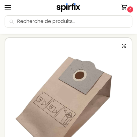
0
Recherche
🚚 Livraison Point Relais offerte dès 30€ d’achat.
Accueil
Sacs aspirateur
Sacs aspirateur DE SINA
Sacs aspirateur DE SINA XTE1200E – Lot de 5 sacs en Papier
/
/
/