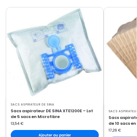
DE SINA
DE SINA XTC13E(COMPACTO/RADEL)
DE SINA
DE SINA XTC14E(COMPACTO/RADEL)
DE SINA
DE SINA XTC15E(COMPACTO/RADEL)
DE SINA
DE SINA XTCN
DE SINA
DE SINA XTE1200E
DE SINA
DE SINA XTE1300E
DE SINA
DE SINA XTL(Série)
DE SINA
DE SINA XTR130
DE SINA
DE SINA XTR1300
SACS ASPIRATEUR DE SINA
Sacs aspirateur DE SINA XTE1200E – Lot
SACS ASPIRATEU
de 5 sacs en Microfibre
Sacs aspirate
de 10 sacs en
13,54
€
17,26
€
Ajouter au panier