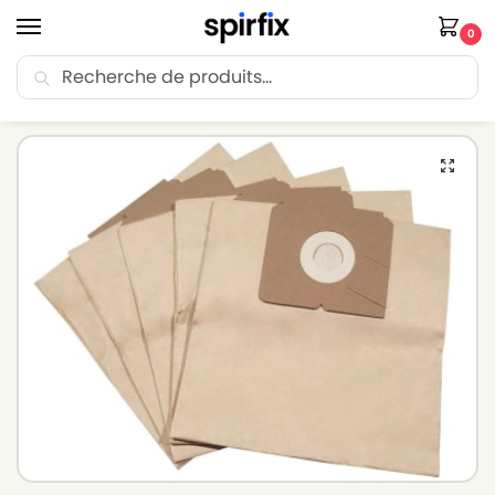
0
Recherche
🚚 Livraison Point Relais offerte dès 30€ d’achat.
Accueil
Sacs aspirateur
Sacs aspirateur DE SINA
Sacs aspirateur DE SINA BSS MAX MOBIL 1302 E – Lot de 5 sacs en Papier
/
/
/