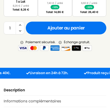
1 x Lot
7,43
€
/ unité
6,60
€
/ unité
8,26
€
/ unité
-10%
-20%
Total:
8,26
€
Total:
14,86
€
Total:
26,40
€
Ajouter au panier
Paiement sécurisé.
Échange gratuit.
.
Livraison en 24h à 72h.
Produit reçu incom
Description
Informations complémentaires