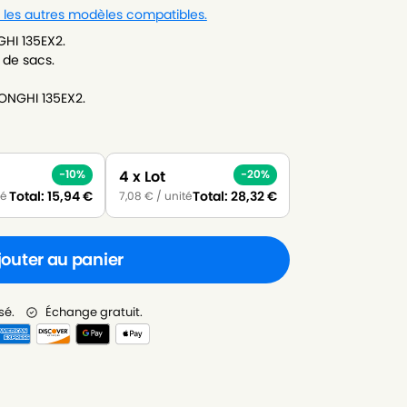
r les autres modèles compatibles.
GHI 135EX2.
 de sacs.
LONGHI 135EX2.
4 x Lot
-10%
-20%
Total:
15,94
€
Total:
28,32
€
té
7,08
€
/ unité
jouter au panier
sé.
Échange gratuit.