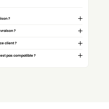
aison ?
ivraison ?
e client ?
n'est pas compatible ?