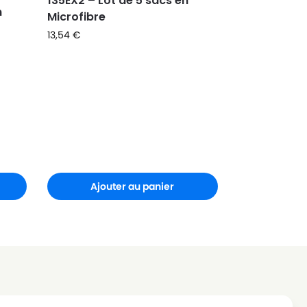
135EX2 – Lot de 5 sacs en
n
Microfibre
13,54
€
Ajouter au panier