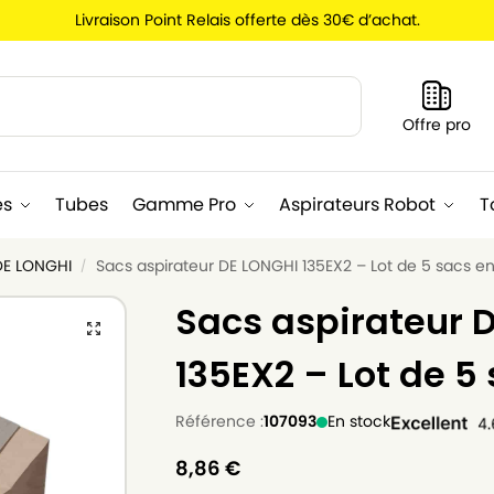
Livraison Point Relais offerte dès 30€ d’achat.
Recherche
Offre pro
es
Tubes
Gamme Pro
Aspirateurs Robot
T
DE LONGHI
Sacs aspirateur DE LONGHI 135EX2 – Lot de 5 sacs en
/
Sacs aspirateur 
135EX2 – Lot de 5
Référence :
107093
En stock
8,86
€