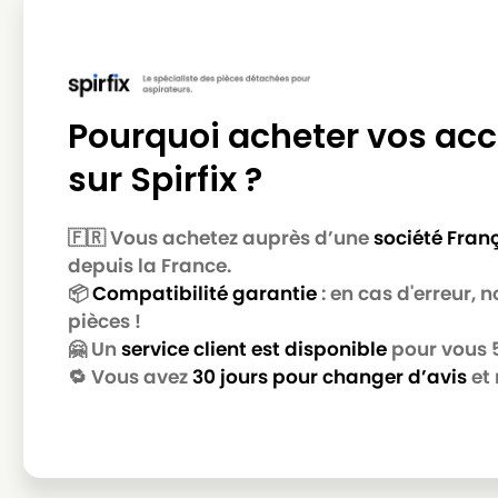
DE LONGHI
DE LONGHI XTCA170ET.1
DE LONGHI
DE LONGHI XTCA180HE
DE LONGHI
DE LONGHI XTCA180HE.1
Pourquoi acheter vos acc
DE LONGHI
DE LONGHI XTCN(Série)
sur Spirfix ?
DE LONGHI
DE LONGHI XTCN130àXTCN
🇫🇷 Vous achetez auprès d’une
société Fran
DE LONGHI
DE LONGHI XTE(Série)
depuis la France.
📦
Compatibilité garantie
: en cas d'erreur,
DE LONGHI
DE LONGHI XTE1200E
pièces !
DE LONGHI
DE LONGHI XTE1300E
🤗 Un
service client est disponible
pour vous 5 
🔁 Vous avez
30 jours pour changer d’avis
et 
DE LONGHI
DE LONGHI XTL(Série)
DE LONGHI
DE LONGHI XTR(Série)