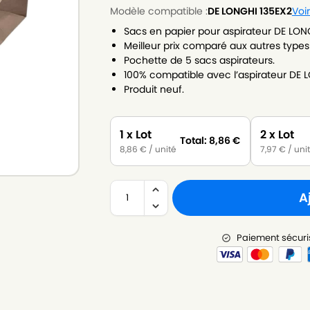
Modèle compatible :
DE LONGHI 135EX2
Voi
Sacs en papier pour aspirateur DE LON
Meilleur prix comparé aux autres types
Pochette de 5 sacs aspirateurs.
100% compatible avec l’aspirateur DE 
Produit neuf.
1 x Lot
2 x Lot
Total:
8,86
€
8,86
€
/ unité
7,97
€
/ uni
A
Paiement sécuri