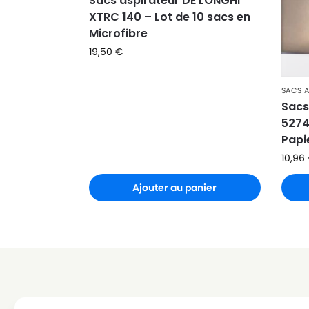
Sacs aspirateur DE LONGHI
XTRC 140 – Lot de 10 sacs en
DE LONGHI
DE LONGHI XCT1200
Microfibre
DE LONGHI
DE LONGHI XCT1300
19,50
€
DE LONGHI
DE LONGHI XT1200
SACS 
DE LONGHI
DE LONGHI XT1300
Sacs
5274
DE LONGHI
DE LONGHI XT1300E
Papi
DE LONGHI
DE LONGHI XTC
10,96
DE LONGHI
DE LONGHI XTC12
Ajouter au panier
DE LONGHI
DE LONGHI XTC13E
DE LONGHI
DE LONGHI XTC14E
DE LONGHI
DE LONGHI XTC14PC
DE LONGHI
DE LONGHI XTC15E
DE LONGHI
DE LONGHI XTCA170ET