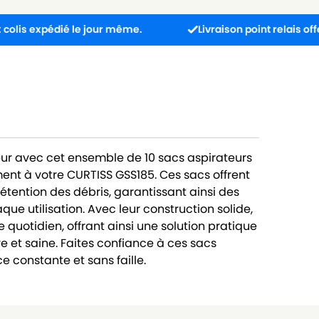
édié le jour même.
Livraison point relais offerte dès
ur avec cet ensemble de 10 sacs aspirateurs
ent à votre CURTISS GSS185. Ces sacs offrent
rétention des débris, garantissant ainsi des
ue utilisation. Avec leur construction solide,
 quotidien, offrant ainsi une solution pratique
e et saine. Faites confiance à ces sacs
 constante et sans faille.