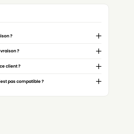
aison ?
ivraison ?
e client ?
n'est pas compatible ?