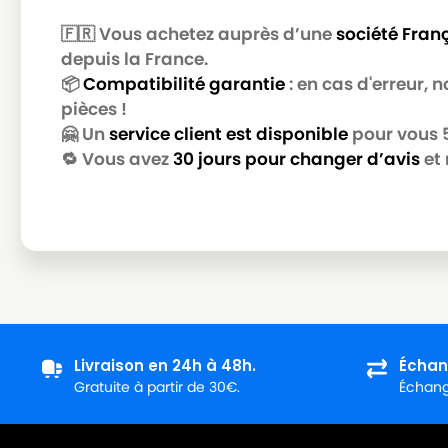
CURTISS
CURTISS SUPER COMPACT
🇫🇷 Vous achetez auprès d’une
société Fran
depuis la France.
📦
Compatibilité garantie
: en cas d'erreur,
pièces !
🤗 Un
service client est disponible
pour vous 5 
🔁 Vous avez
30 jours pour changer d’avis
et 
Livraison en 24h à 48h.
Échan
Gratuite à partir de 30€.
Échange