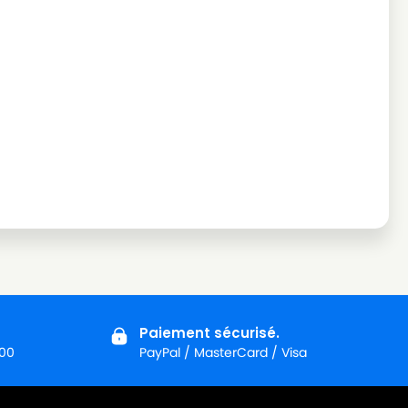
Paiement sécurisé.
:00
PayPal / MasterCard / Visa