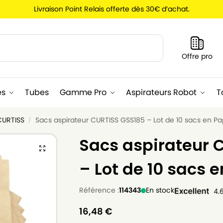
Livraison Point Relais offerte dès 30€ d’achat.
Recherche
Offre pro
es
Tubes
Gamme Pro
Aspirateurs Robot
T
CURTISS
Sacs aspirateur CURTISS GSS185 – Lot de 10 sacs en Pa
/
Sacs aspirateur 
– Lot de 10 sacs e
Référence :
114343
En stock
16,48
€