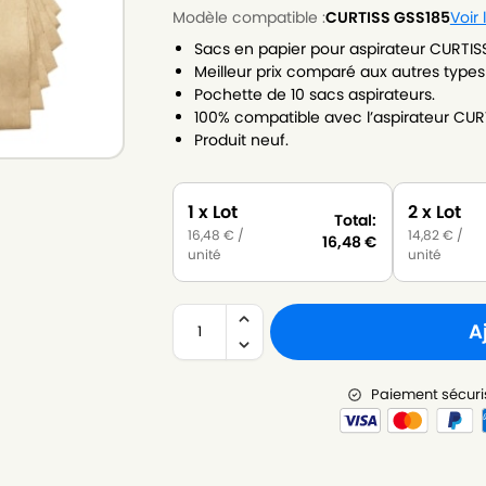
Modèle compatible :
CURTISS GSS185
Voir
Sacs en papier pour aspirateur CURTIS
Meilleur prix comparé aux autres types
Pochette de 10 sacs aspirateurs.
100% compatible avec l’aspirateur CUR
Produit neuf.
1 x Lot
2 x Lot
Total:
16,48
€
/
14,82
€
/
16,48
€
unité
unité
A
Paiement sécuri