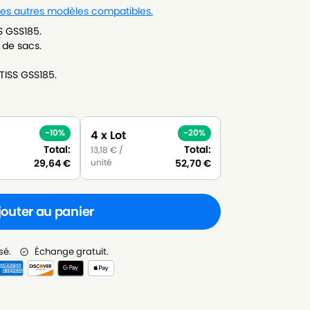
 les autres modèles compatibles.
S GSS185.
 de sacs.
TISS GSS185.
-10%
-20%
4 x Lot
Total:
Total:
13,18
€
/
unité
29,64
€
52,70
€
jouter au panier
sé.
Échange gratuit.