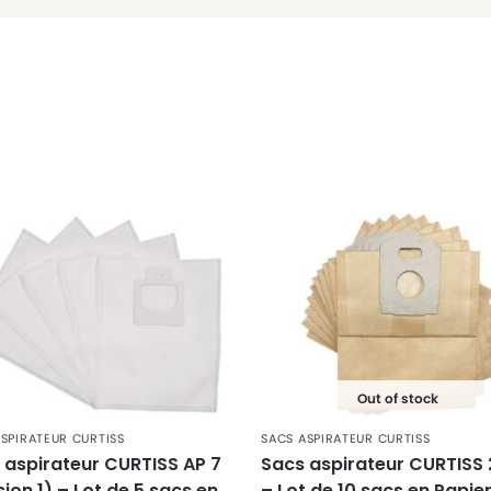
Out of stock
SPIRATEUR CURTISS
SACS ASPIRATEUR CURTISS
 aspirateur CURTISS AP 7
Sacs aspirateur CURTISS
ion 1) – Lot de 5 sacs en
– Lot de 10 sacs en Papie