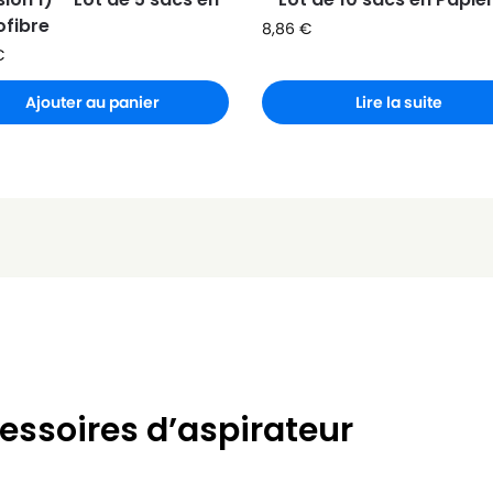
ofibre
8,86
€
€
Ajouter au panier
Lire la suite
essoires d’aspirateur