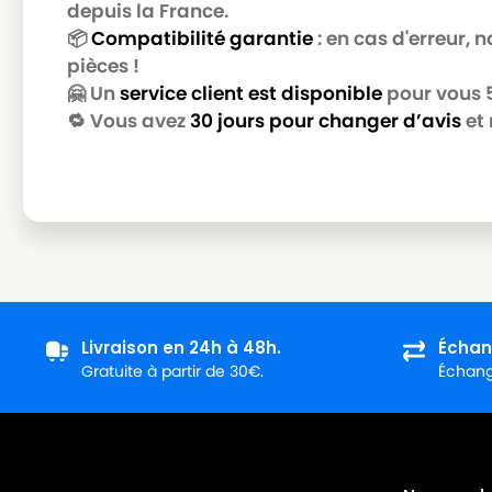
depuis la France.
📦
Compatibilité garantie
: en cas d'erreur,
pièces !
🤗 Un
service client est disponible
pour vous 5 
🔁 Vous avez
30 jours pour changer d’avis
et 
Livraison en 24h à 48h.
Échan
Gratuite à partir de 30€.
Échange