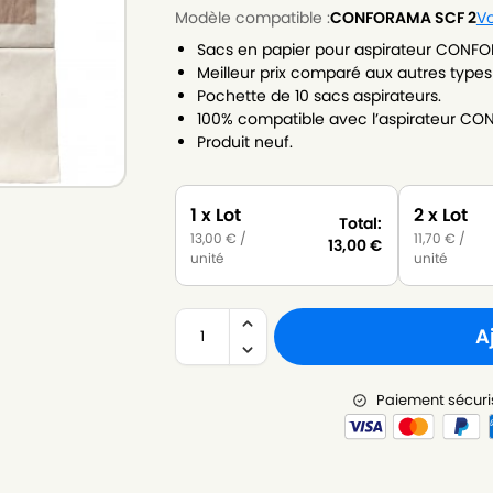
Modèle compatible :
CONFORAMA SCF 2
Vo
Sacs en papier pour aspirateur CONFO
Meilleur prix comparé aux autres types
Pochette de 10 sacs aspirateurs.
100% compatible avec l’aspirateur CO
Produit neuf.
1 x Lot
2 x Lot
Total:
13,00
€
/
11,70
€
/
13,00
€
unité
unité
A
Paiement sécuri