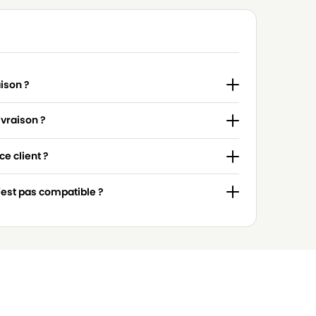
aison ?
ivraison ?
e client ?
n'est pas compatible ?