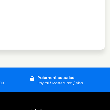
Paiement sécurisé.
:00
PayPal / MasterCard / Visa