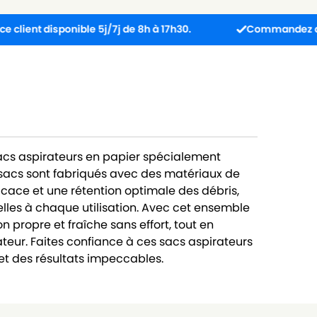
disponible 5j/7j de 8h à 17h30.
Commandez avant 13h : 
sacs aspirateurs en papier spécialement
acs sont fabriqués avec des matériaux de
ficace et une rétention optimale des débris,
lles à chaque utilisation. Avec cet ensemble
 propre et fraîche sans effort, tout en
teur. Faites confiance à ces sacs aspirateurs
t des résultats impeccables.