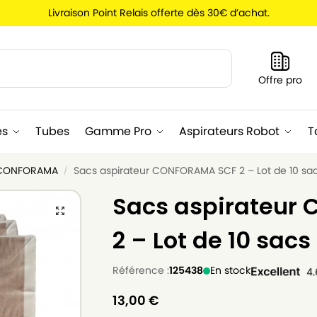
Livraison Point Relais offerte dès 30€ d’achat.
Recherche
Offre pro
es
Tubes
Gamme Pro
Aspirateurs Robot
T
r CONFORAMA
Sacs aspirateur CONFORAMA SCF 2 – Lot de 10 sac
/
Sacs aspirateur
2 – Lot de 10 sacs
Référence :
125438
En stock
13,00
€