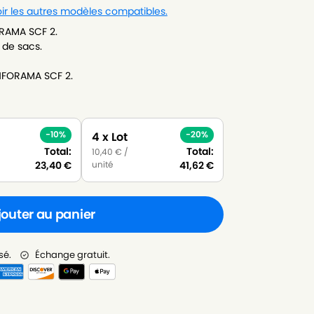
ir les autres modèles compatibles.
RAMA SCF 2.
 de sacs.
NFORAMA SCF 2.
-10%
-20%
4 x Lot
Total:
Total:
10,40
€
/
unité
23,40
€
41,62
€
jouter au panier
sé.
Échange gratuit.