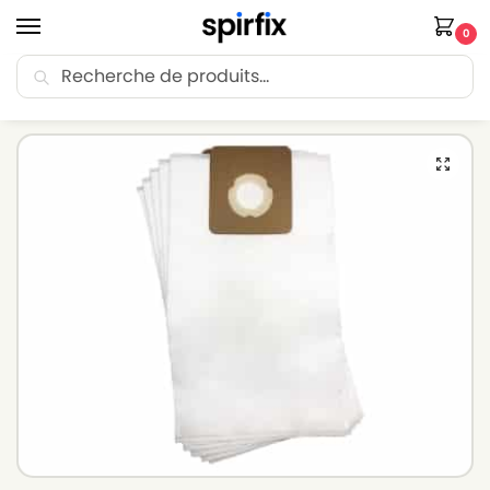
0
Recherche
🚚 Livraison Point Relais offerte dès 30€ d’achat.
Accueil
Sacs aspirateur
Sacs aspirateur COMAC
Sacs aspirateur COMAC CA 100 – Lot de 5 sacs en Microfibre
/
/
/