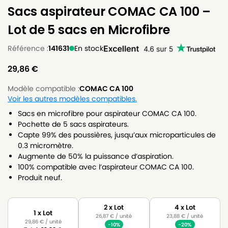
Sacs aspirateur COMAC CA 100 –
Lot de 5 sacs en Microfibre
Référence :
141631
En stock
29,86
€
Modèle compatible :
COMAC CA 100
Voir les autres modèles compatibles.
Sacs en microfibre pour aspirateur COMAC CA 100.
Pochette de 5 sacs aspirateurs.
Capte 99% des poussières, jusqu’aux microparticules de
0.3 micromètre.
Augmente de 50% la puissance d’aspiration.
100% compatible avec l’aspirateur COMAC CA 100.
Produit neuf.
2 x Lot
4 x Lot
1 x Lot
26,87
€
/ unité
23,88
€
/ unité
29,86
€
/ unité
-10%
-20%