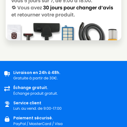
vous 5 jours sur 7, de 9:00 à 18:00.
🔁 Vous avez
30 jours pour changer d’avis
et retourner votre produit.
Livraison en 24h à 48h.
Gratuite à partir de 30€.
Échange gratuit.
Échange produit gratuit.
Service client
Lun. au vend. de 9:00-17:00
Paiement sécurisé.
PayPal / MasterCard / Visa