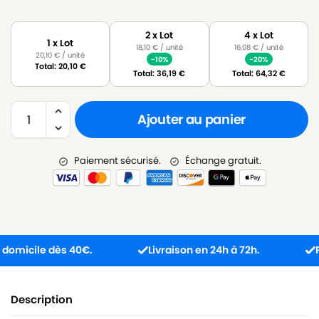
2 x Lot
4 x Lot
1 x Lot
18,10
€
/ unité
16,08
€
/ unité
20,10
€
/ unité
-10%
-20%
Total:
20,10
€
Total:
36,19
€
Total:
64,32
€
Ajouter au panier
Paiement sécurisé.
Échange gratuit.
icile dès 40€.
Livraison en 24h à 72h.
Produ
Description