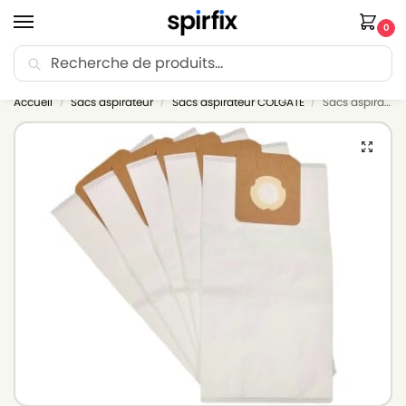
0
Recherche
🚚 Livraison Point Relais offerte dès 30€ d’achat.
Accueil
Sacs aspirateur
Sacs aspirateur COLGATE
Sacs aspirateur COLGATE P 16 version double paroi – Lot de 5 sacs en Microfibre
/
/
/