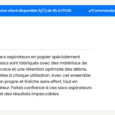
 disponible 5j/7j de 8h à 17h30.
Commandez avant 13h :
sacs aspirateurs en papier spécialement
sacs sont fabriqués avec des matériaux de
ficace et une rétention optimale des débris,
lles à chaque utilisation. Avec cet ensemble
 propre et fraîche sans effort, tout en
teur. Faites confiance à ces sacs aspirateurs
t des résultats impeccables.