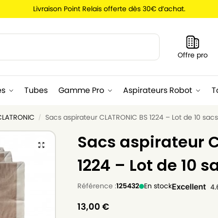
Livraison Point Relais offerte dès 30€ d’achat.
Recherche
Offre pro
es
Tubes
Gamme Pro
Aspirateurs Robot
T
 CLATRONIC
Sacs aspirateur CLATRONIC BS 1224 – Lot de 10 sacs
/
Sacs aspirateur 
1224 – Lot de 10 s
Référence :
125432
En stock
13,00
€