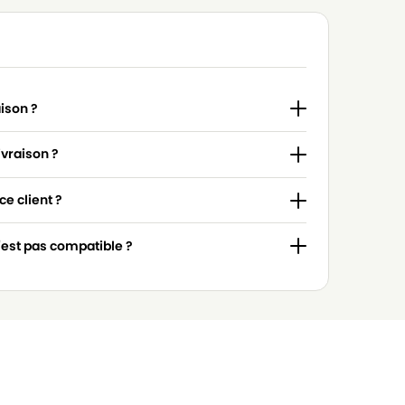
aison ?
ivraison ?
e client ?
n'est pas compatible ?