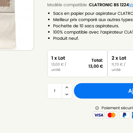
Modèle compatible :
CLATRONIC BS 1224
Vo
Sacs en papier pour aspirateur CLATRO
Meilleur prix comparé aux autres types
Pochette de 10 sacs aspirateurs.
100% compatible avec l’aspirateur CLA
Produit neuf.
1 x Lot
2 x Lot
Total:
13,00
€
/
11,70
€
/
13,00
€
unité
unité
A
Paiement sécuri