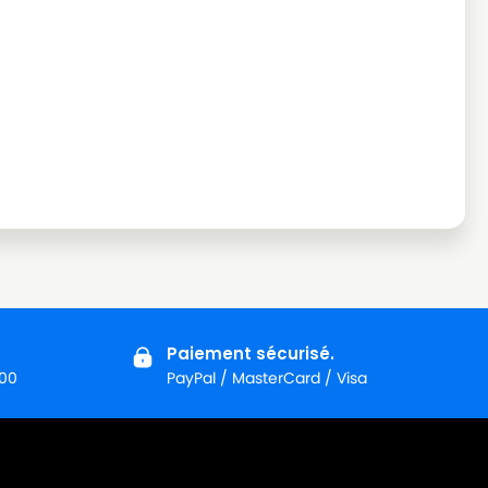
Paiement sécurisé.
:00
PayPal / MasterCard / Visa