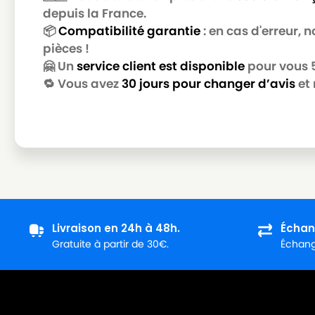
depuis la France.
📦
Compatibilité garantie
: en cas d'erreur,
pièces !
🤗 Un
service client est disponible
pour vous 5 
🔁 Vous avez
30 jours pour changer d’avis
et 
Livraison en 24h à 48h.
Échan
Gratuite à partir de 30€.
Échange