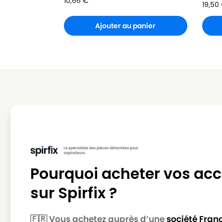
10,66
€
19,50
Ajouter au panier
Pourquoi acheter vos acc
sur Spirfix ?
🇫🇷 Vous achetez auprès d’une
société Fran