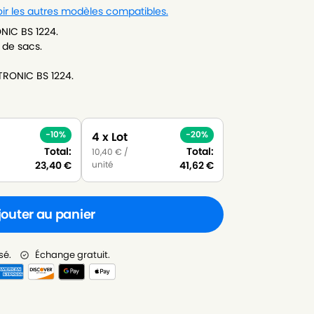
ir les autres modèles compatibles.
NIC BS 1224.
 de sacs.
TRONIC BS 1224.
-10%
-20%
4 x Lot
Total:
Total:
10,40
€
/
unité
23,40
€
41,62
€
jouter au panier
sé.
Échange gratuit.