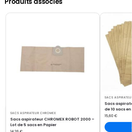
Produits associés
CHROMEX
CHROMEX COMPACT1000ELECT
CHROMEX
CHROMEX TS1300(Série)
CHROMEX
CHROMEX TS1300CH272
SACS ASPIRATE
Sacs aspirat
de 10 sacs en
SACS ASPIRATEUR CHROMEX
15,60
€
Sacs aspirateur CHROMEX ROBOT 2000 –
Lot de 5 sacs en Papier
14,26
€