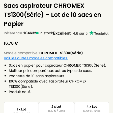
Sacs aspirateur CHROMEX
TS1300(Série) – Lot de 10 sacs en
Papier
Référence :
104632
En stock
16,78
€
Modèle compatible :
CHROMEX TS1300(Série)
Voir les autres modèles compatibles.
Sacs en papier pour aspirateur CHROMEX TS1300(Série).
Meilleur prix comparé aux autres types de sacs.
Pochette de 10 sacs aspirateurs.
100% compatible avec l’aspirateur CHROMEX
TS1300(Série).
Produit neuf.
2 x Lot
4 x Lot
1 x Lot
15,10
€
/ unité
13,42
€
/ unité