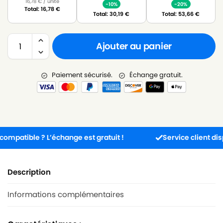
16,78
€
/ unité
-10%
-20%
Total:
16,78
€
Total:
30,19
€
Total:
53,66
€
Ajouter au panier
Paiement sécurisé.
Échange gratuit.
tible ? L’échange est gratuit !
Service client disponib
Description
Informations complémentaires