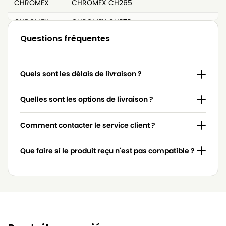
CHROMEX
CHROMEX CH265
CHROMEX
CHROMEX CH272
Questions fréquentes
CHROMEX
CHROMEX CH953
CHROMEX
CHROMEX CHROMFAST(Série)
Quels sont les délais de livraison ?
CHROMEX
CHROMEX CHROMFAST1200
CHROMEX
CHROMEX CHROMFASTCH265
Quelles sont les options de livraison ?
CHROMEX
CHROMEX CHROMPLUS(Série)
Comment contacter le service client ?
CHROMEX
CHROMEX CHROMPLUS1200
Que faire si le produit reçu n'est pas compatible ?
CHROMEX
CHROMEX CHROMPLUS1300
CHROMEX
CHROMEX CHROMPLUSCH262
CHROMEX
CHROMEX COMPACT1000(Série)
CHROMEX
CHROMEX COMPACT1000E