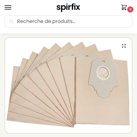
0
Recherche
🚚 Livraison Point Relais offerte dès 30€ d’achat.
Accueil
Sacs aspirateur
Sacs aspirateur CHROMEX
Sacs aspirateur CHROMEX TS1300(Série) – Lot de 10 sacs en Papier
/
/
/