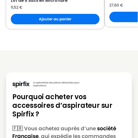
Lot de 5 sacs en Microfibre
27,60
€
11,52
€
Ajouter au panier
Pourquoi acheter vos
accessoires d’aspirateur sur
Spirfix ?
🇫🇷 Vous achetez auprès d’une
société
Française
, qui expédie les commandes