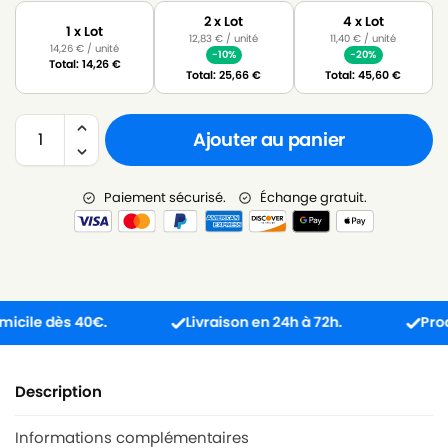
2 x Lot
4 x Lot
1 x Lot
12,83
€
/ unité
11,40
€
/ unité
14,26
€
/ unité
-10%
-20%
Total:
14,26
€
Total:
25,66
€
Total:
45,60
€
Ajouter au panier
Paiement sécurisé.
Échange gratuit.
le dès 40€.
Livraison en 24h à 72h.
Produit 
Description
Informations complémentaires