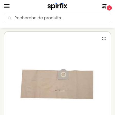
0
Recherche
🚚 Livraison Point Relais offerte dès 30€ d’achat.
Accueil
Sacs aspirateur
Sacs aspirateur CHROMEX
Sacs aspirateur CHROMEX FORCE 20 – Lot de 5 sacs en Papier
/
/
/