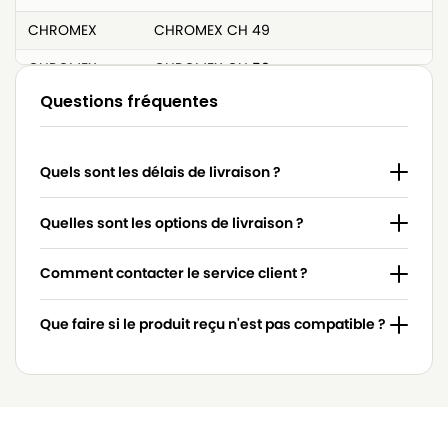
CHROMEX
CHROMEX CH 49
CHROMEX
CHROMEX CH 50
Questions fréquentes
CHROMEX
CHROMEX CH 52
CHROMEX
CHROMEX EA 20 BIDON
Quels sont les délais de livraison ?
CHROMEX
CHROMEX FORCE 20
CHROMEX
CHROMEX OURAGAN
Quelles sont les options de livraison ?
CHROMEX
CHROMEX PRO 900
Comment contacter le service client ?
CHROMEX
CHROMEX ROBOT 2000
Que faire si le produit reçu n'est pas compatible ?