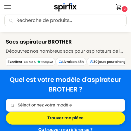
0
Recherche
🚚 Livraison Point Relais offerte dès 30€ d’achat.
Accueil
Sacs aspirateur
Sacs aspirateur BROTHER
/
/
Sacs aspirateur BROTHER
Découvrez nos nombreux sacs pour aspirateurs de la marque BROTHER. Accédez à un large choix de sacs aspirateurs BROTHER compatibles avec de nombreux modèles de la marque. Nos sacs aspirateurs en papier ou en microfibre vous permettront d’augmenter le pouvoir de filtration de votre aspirateur BROTHER ainsi que ses performances d’aspiration.
Livraison 48h
30 jours pour changer d'a
Quel est votre modèle d'aspirateur
BROTHER ?
Trouver ma pièce
Où trouver ma référence ?