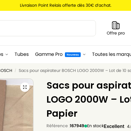
Livraison Point Relais offerte dès 30€ d’achat.
Recherche
Offre pro
es
Tubes
Gamme Pro
Toutes les marq
Nouveau
 BOSCH
Sacs pour aspirateur BOSCH LOGO 2000W – Lot de 10 s
/
Sacs pour aspira
LOGO 2000W – Lot
Papier
Référence :
167949
En stock