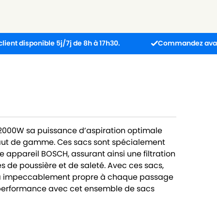
nible 5j/7j de 8h à 17h30.
Commandez avant 13h : coli
2000W sa puissance d’aspiration optimale
aut de gamme. Ces sacs sont spécialement
 appareil BOSCH, assurant ainsi une filtration
es de poussière et de saleté. Avec ces sacs,
era impeccablement propre à chaque passage
la performance avec cet ensemble de sacs