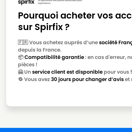
BOSCH
BOSCH BLACK BEAUTY
Pourquoi acheter vos acc
BOSCH
BOSCH BSA 000 KA à BSA 999 KA
sur Spirfix ?
BOSCH
BOSCH BSA 61000 à BSA 61922
BOSCH
BOSCH BSB 2080
🇫🇷 Vous achetez auprès d’une
société Fran
BOSCH
BOSCH BSD 0001 à BSD 9999
depuis la France.
📦
Compatibilité garantie
: en cas d'erreur,
BOSCH
BOSCH BSD 3081
pièces !
BOSCH
BOSCH BSG 42000
🤗 Un
service client est disponible
pour vous 5 
🔁 Vous avez
30 jours pour changer d’avis
et 
BOSCH
BOSCH BSG 6….
BOSCH
BOSCH BSG 71000 à BSG 72999
BOSCH
BOSCH BSG7
BOSCH
BOSCH BSG71266
BOSCH
BOSCH BSGL 2