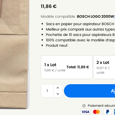
11,86
€
Modèle compatible :
BOSCH LOGO 2000W
Sacs en papier pour aspirateur BOSC
Meilleur prix comparé aux autres types
Pochette de 10 sacs pour aspirateurs 
100% compatible avec le modèle d’as
Produit neuf.
2 x Lot
1 x Lot
Total:
11,86
€
10,67
€
/
11,86
€
/ unité
unité
A
Paiement sécuri