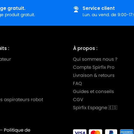
ge gratuit.
Service client
 produit gratuit.
Lun. au vend. de 9:00-17
ts :
À propos :
ateur
Qui sommes nous ?
Compte Spirfix Pro
Livraison & retours
FAQ
 9999
Guides et conseils
s aspirateurs robot
CGV
Spirfix Espagne 🇪🇸
–
Politique de
Y