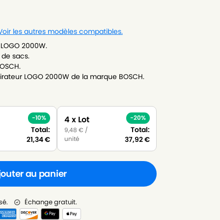
Voir les autres modèles compatibles.
H LOGO 2000W.
 de sacs.
BOSCH.
pirateur LOGO 2000W de la marque BOSCH.
-10%
-20%
4 x Lot
Total:
Total:
9,48
€
/
unité
21,34
€
37,92
€
jouter au panier
sé.
Échange gratuit.