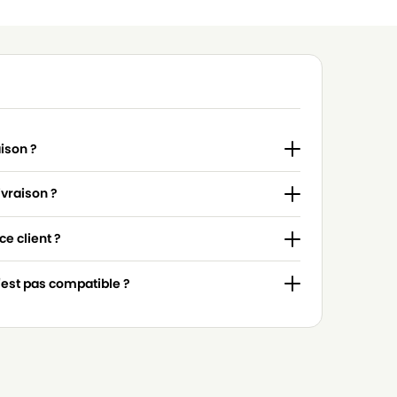
aison ?
ivraison ?
e client ?
n'est pas compatible ?