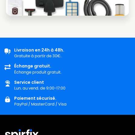
BOSCH
BOSCH CASA
BOSCH
BOSCH CASA 10 à CASA 19
BOSCH
BOSCH CASA BSC 1000 à CASA BSC 9999
BOSCH
BOSCH CASA BSD 1200
BOSCH
BOSCH COMPACTA
Livraison en 24h à 48h.
Gratuite à partir de 30€.
BOSCH
BOSCH COMPRESSOR
Échange gratuit.
Échange produit gratuit.
BOSCH
BOSCH COMPRESSOR TECHNOLOGY
Service client
BOSCH
BOSCH E
Lun. au vend. de 9:00-17:00
BOSCH
BOSCH FILTER PRO ANIMAL HAIR
Paiement sécurisé.
PayPal / MasterCard / Visa
BOSCH
BOSCH FORMULA
BOSCH
BOSCH FORMULA 1800W
BOSCH
BOSCH FORMULA 2000W