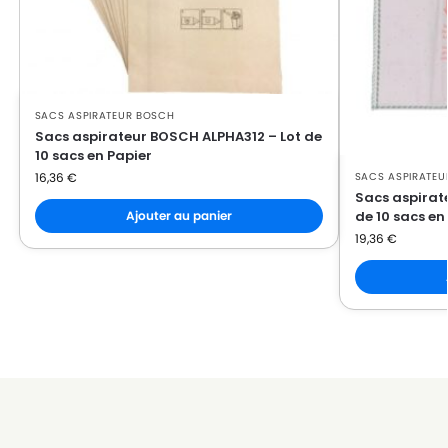
BOSCH
BOSCH BGL 3 C
BOSCH
BOSCH BGL 35
BOSCH
BOSCH BGLS4FAM
SACS ASPIRATEUR BOSCH
Sacs aspirateur BOSCH ALPHA312 – Lot de
BOSCH
BOSCH BIONIC
10 sacs en Papier
16,36
€
SACS ASPIRATEU
BOSCH
BOSCH BIONIC FILTER
Sacs aspirat
Ajouter au panier
de 10 sacs en
BOSCH
BOSCH BIONIC HEPA PARQUET
19,36
€
BOSCH
BOSCH BLACK BEAUTY
BOSCH
BOSCH BSA 000 KA à BSA 999 KA
BOSCH
BOSCH BSA 61000 à BSA 61922
BOSCH
BOSCH BSB 2080
BOSCH
BOSCH BSD 0001 à BSD 9999