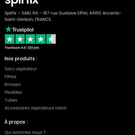
BOSCH
BOSCH FORMULA HEPA
Spirfix – SARL RA – 167 rue Gustave Eiffel, 44150 Ancenis-
BOSCH
BOSCH FORMULA HYGIENIXX
Saint-Géréon, FRANCE.
BOSCH
BOSCH FORMULA POWERMAXX
BOSCH
BOSCH FORMULA PRO
BOSCH
BOSCH FREE'E
Nos produits :
BOSCH
BOSCH GET
Sacs aspirateur
BOSCH
BOSCH GL 20 BGB 2….
Filtres
Brosses
BOSCH
BOSCH GL 20 BGL 2….
Flexibles
BOSCH
BOSCH GL 30
Tubes
Accessoires aspirateurs robot
BOSCH
BOSCH GL 30 BGL 3….
BOSCH GL 30 BSGL 30000 à GL 30 BSGL
À propos :
BOSCH
39999
Qui sommes nous ?