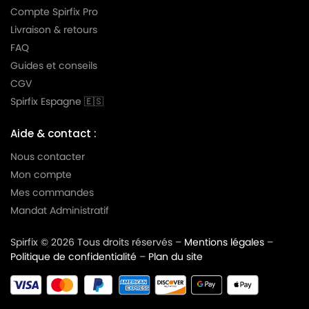
BOSCH GL 40 BSGL 40000 à GL 40 BSGL
Compte Spirfix Pro
BOSCH
49999
Livraison & retours
FAQ
BOSCH
BOSCH GL 40 BSGL….
Guides et conseils
BOSCH
BOSCH GL 45
CGV
BOSCH
BOSCH GL 45 PROSILENCE
Spirfix Espagne 🇪🇸
BOSCH
BOSCH GL 50 BSGL 5216 gb
Aide & contact :
BOSCH
BOSCH GL 50 BSGL 5225 GB
Nous contacter
Mon compte
BOSCH
BOSCH HEPA PARQUET 2200 W
Mes commandes
BOSCH
BOSCH IN'GENIUS
Mandat Administratif
BOSCH
BOSCH IN'GENIUS BGL 8….
Spirfix © 2026 Tous droits réservés –
Mentions légales
–
Politique de confidentialité
–
Plan du site
BOSCH
BOSCH JUNIOR C 600
BOSCH
BOSCH LOGO