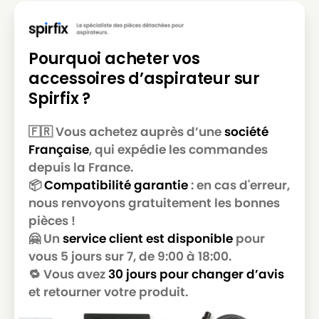
BOSCH
BOSCH BSD 3081
BOSCH
BOSCH BSG 42000
Pourquoi acheter vos
BOSCH
BOSCH BSG 6….
accessoires d’aspirateur sur
BOSCH
BOSCH BSG 71000 à BSG 72999
Spirfix ?
BOSCH
BOSCH BSG7
🇫🇷 Vous achetez auprès d’une
société
BOSCH
BOSCH BSG71266
Française
, qui expédie les commandes
BOSCH
BOSCH BSGL 2
depuis la France.
📦
Compatibilité garantie
: en cas d'erreur,
BOSCH
BOSCH BSGL 42282
nous renvoyons gratuitement les bonnes
pièces !
BOSCH
BOSCH BSGL 5 PRO
🤗 Un
service client est disponible
pour
BOSCH
BOSCH BSGL 5 S 3055
vous 5 jours sur 7, de 9:00 à 18:00.
🔁 Vous avez
30 jours pour changer d’avis
BOSCH
BOSCH BSGL 50000 à BSGL 59999
et retourner votre produit.
BOSCH
BOSCH BSGL 5….