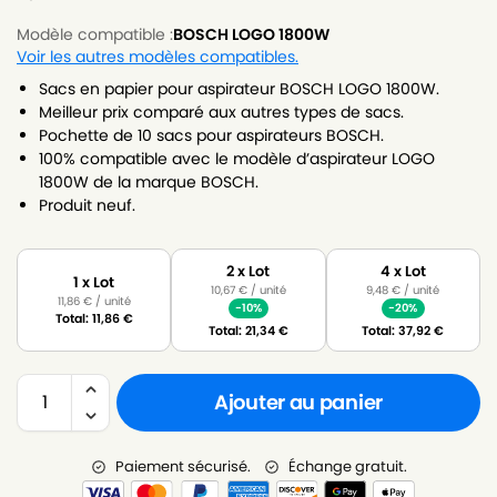
Modèle compatible :
BOSCH LOGO 1800W
Voir les autres modèles compatibles.
Sacs en papier pour aspirateur BOSCH LOGO 1800W.
Meilleur prix comparé aux autres types de sacs.
Pochette de 10 sacs pour aspirateurs BOSCH.
100% compatible avec le modèle d’aspirateur LOGO
1800W de la marque BOSCH.
Produit neuf.
2 x Lot
4 x Lot
1 x Lot
10,67
€
/ unité
9,48
€
/ unité
11,86
€
/ unité
-10%
-20%
Total:
11,86
€
Total:
21,34
€
Total:
37,92
€
Ajouter au panier
Paiement sécurisé.
Échange gratuit.