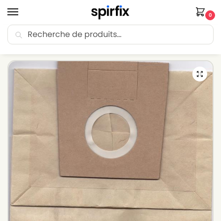
0
Recherche
🚚 Livraison Point Relais offerte dès 30€ d’achat.
Accueil
Sacs aspirateur
Sacs aspirateur BOSCH
Sacs pour aspirateur BOSCH LOGO 1800W – Lot de 10 sacs en Papier
/
/
/