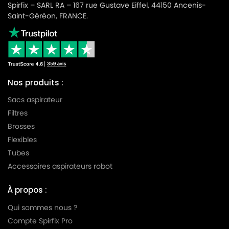
Spirfix – SARL RA – 167 rue Gustave Eiffel, 44150 Ancenis-
BOSCH
BOSCH BBZ50 AF TYP E
Saint-Géréon, FRANCE.
BOSCH
BOSCH BBZ51 AF G
BOSCH
BOSCH BBZ51 AF G1
BOSCH
BOSCH BBZ51 AF TYP E
Nos produits :
BOSCH
BOSCH BBZ52 AF G1
Sacs aspirateur
BOSCH
BOSCH BBZ52 AF GXL
Filtres
BOSCH
BOSCH BFL 4 à 500
Brosses
Flexibles
BOSCH
BOSCH BGB 4500/7331S
Tubes
BOSCH
BOSCH BGBS4POW1
Accessoires aspirateurs robot
BOSCH
BOSCH BS 22
À propos :
BOSCH
BOSCH BS 50
Qui sommes nous ?
BOSCH
BOSCH BS 51
Compte Spirfix Pro