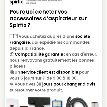
BOSCH
BOSCH ALPHA COMPACT800
Pourquoi acheter vos
accessoires d’aspirateur sur
BOSCH
BOSCH AQUAREA
Spirfix ?
BOSCH
BOSCH BAG BAGLESS 1800W
BOSCH
BOSCH BAG BAGLESS 2000W
🇫🇷 Vous achetez auprès d’une
société
Française
, qui expédie les commandes
BOSCH
BOSCH BB 6
depuis la France.
BOSCH
BOSCH BB 6200
📦
Compatibilité garantie
: en cas d'erreur,
nous renvoyons gratuitement les bonnes
BOSCH
BOSCH BB 6201
pièces !
🤗 Un
service client est disponible
pour
BOSCH
BOSCH BBF ALPHA2 ELECT
vous 5 jours sur 7, de 9:00 à 18:00.
BOSCH
BOSCH BBHMOVE 1/2
🔁 Vous avez
30 jours pour changer d’avis
et retourner votre produit.
BOSCH
BOSCH BBS 1
BOSCH
BOSCH BBS 10