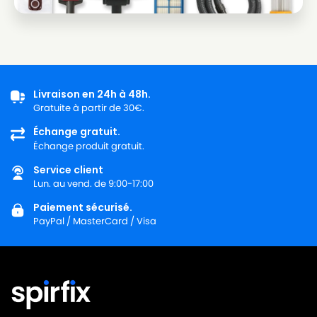
BOSCH
BOSCH BBS 1000 à 1199
BOSCH
BOSCH BBS 1011
BOSCH
BOSCH BBS 11
BOSCH
BOSCH BBS 1113
Livraison en 24h à 48h.
Gratuite à partir de 30€.
BOSCH
BOSCH BBS 1118FF
Échange gratuit.
BOSCH
BOSCH BBS 1999
Échange produit gratuit.
BOSCH
BOSCH BBZ 21 à 25 AF
Service client
Lun. au vend. de 9:00-17:00
BOSCH
BOSCH BBZ 8 AF TYP G
Paiement sécurisé.
BOSCH
BOSCH BBZ2 TYP D/F
PayPal / MasterCard / Visa
BOSCH
BOSCH BBZ4 TYP F/A
BOSCH
BOSCH BBZ41 FG
BOSCH
BOSCH BBZ41 FGALL