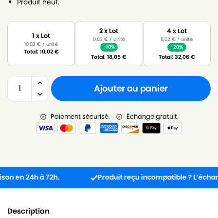
Produit neuf.
2 x Lot
4 x Lot
1 x Lot
9,02
€
/ unité
8,02
€
/ unité
10,02
€
/ unité
-10%
-20%
Total:
10,02
€
Total:
18,05
€
Total:
32,06
€
Ajouter au panier
Paiement sécurisé.
Échange gratuit.
n 24h à 72h.
Produit reçu incompatible ? L’échange est
Description