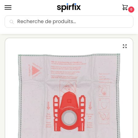
0
Recherche
🚚 Livraison Point Relais offerte dès 30€ d’achat.
Accueil
Sacs aspirateur
Sacs aspirateur BOSCH
Sacs aspirateur BOSCH CASA – Lot de 5 sacs en Microfibre
/
/
/