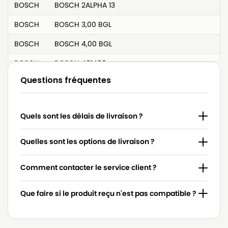
BOSCH
BOSCH 2ALPHA 13
BOSCH
BOSCH 3,00 BGL
BOSCH
BOSCH 4,00 BGL
BOSCH
BOSCH 461408
Questions fréquentes
BOSCH
BOSCH 468383
BOSCH
BOSCH 5541
Quels sont les délais de livraison ?
BOSCH
BOSCH 576863
BOSCH
BOSCH 577318
Quelles sont les options de livraison ?
BOSCH
BOSCH 5813
Comment contacter le service client ?
BOSCH
BOSCH 8,00 BGL
Que faire si le produit reçu n'est pas compatible ?
BOSCH
BOSCH ACTIVA 5000 à 9000
BOSCH
BOSCH ACTIVA 60 à 69