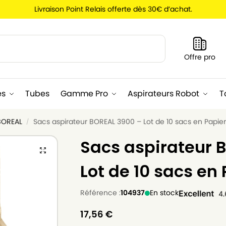
Livraison Point Relais offerte dès 30€ d’achat.
Recherche
Offre pro
es
Tubes
Gamme Pro
Aspirateurs Robot
T
BOREAL
Sacs aspirateur BOREAL 3900 – Lot de 10 sacs en Papie
/
Sacs aspirateur 
Lot de 10 sacs en
Référence :
104937
En stock
17,56
€