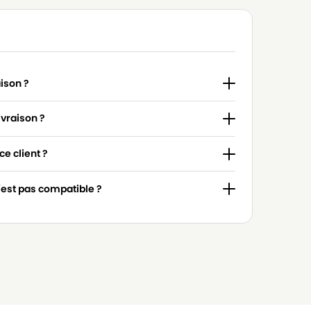
aison ?
ivraison ?
e client ?
n'est pas compatible ?