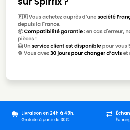
sur Spirfix ?
🇫🇷 Vous achetez auprès d’une
société Fran
depuis la France.
📦
Compatibilité garantie
: en cas d'erreur,
pièces !
🤗 Un
service client est disponible
pour vous 5 
🔁 Vous avez
30 jours pour changer d’avis
et 
Livraison en 24h à 48h.
Échan
Gratuite à partir de 30€.
Échange