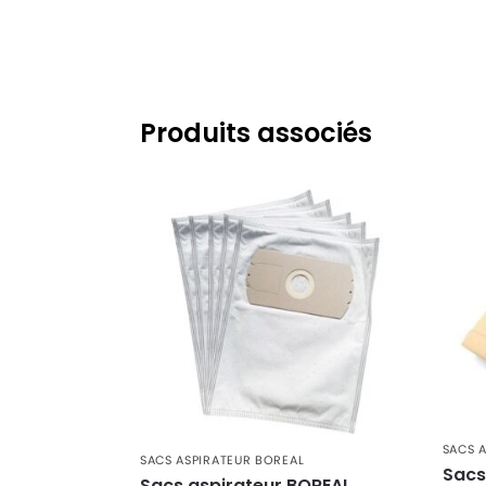
BOREAL
BOREAL SB1010
BOREAL
BOREAL SB1050
BOREAL
BOREAL SB1100
BOREAL
BOREAL SB1200EG
Produits associés
BOREAL
BOREAL SB800
BOREAL
BOREAL SB900
BOREAL
BOREAL SBE1100
BOREAL
BOREAL SBE1200
BOREAL
BOREAL TD
BOREAL
BOREAL TR
BOREAL
BOREAL TR1000
SACS 
BOREAL
BOREAL TR1010
SACS ASPIRATEUR BOREAL
Sacs
Sacs aspirateur BOREAL