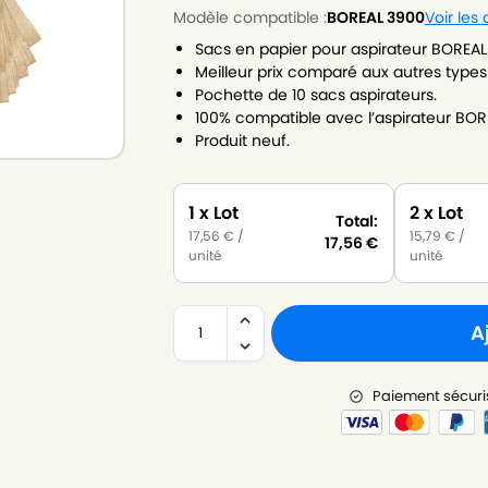
Modèle compatible :
BOREAL 3900
Voir les
Sacs en papier pour aspirateur BOREAL
Meilleur prix comparé aux autres types
Pochette de 10 sacs aspirateurs.
100% compatible avec l’aspirateur BOR
Produit neuf.
1 x Lot
2 x Lot
Total:
17,56
€
/
15,79
€
/
17,56
€
unité
unité
A
Paiement sécuri