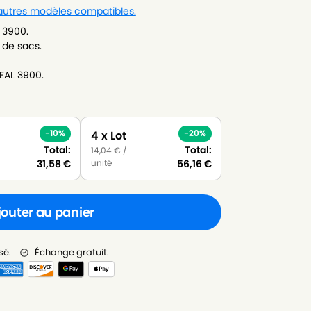
 autres modèles compatibles.
 3900.
 de sacs.
EAL 3900.
-10%
-20%
4 x Lot
Total:
Total:
14,04
€
/
unité
31,58
€
56,16
€
jouter au panier
sé.
Échange gratuit.