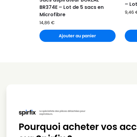
BOREAL
BOREAL TR1020
– Lo
BR374E – Lot de 5 sacs en
9,46
BOREAL
BOREAL TR1100
Microfibre
14,86
€
BOREAL
BOREAL TR1200
Ajouter au panier
BOREAL
BOREAL TR1200EB
BOREAL
BOREAL TR1200EG
BOREAL
BOREAL TR820
BOREAL
BOREAL TRAINO(Série)
BOREAL
BOREAL TURBO1500
Pourquoi acheter vos acc