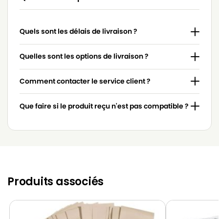
BIRUM
BIRUM BR633
Quels sont les délais de livraison ?
BIRUM
BIRUM BR633N
BIRUM
BIRUM BR634
Quelles sont les options de livraison ?
BIRUM
BIRUM BR634N
Comment contacter le service client ?
BIRUM
BIRUM BR635
Que faire si le produit reçu n'est pas compatible ?
BIRUM
BIRUM BR636E
BIRUM
BIRUM BR646E
BIRUM
BIRUM CLEANER
Produits associés