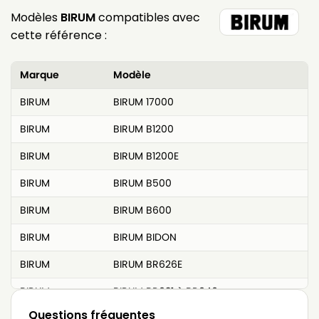
Modèles
BIRUM
compatibles avec
cette référence :
Marque
Modèle
BIRUM
BIRUM 17000
BIRUM
BIRUM B1200
BIRUM
BIRUM B1200E
BIRUM
BIRUM B500
BIRUM
BIRUM B600
BIRUM
BIRUM BIDON
BIRUM
BIRUM BR626E
BIRUM
BIRUM BR631 à BR646
Questions fréquentes
BIRUM
BIRUM BR632