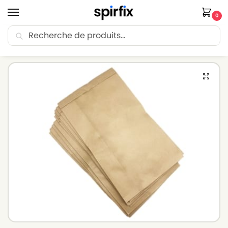
0
Recherche
🚚 Livraison Point Relais offerte dès 30€ d’achat.
Accueil
Sacs aspirateur
Sacs aspirateur BIRUM
Sacs aspirateur BIRUM B1200 – Lot de 10 sacs en Papier
/
/
/