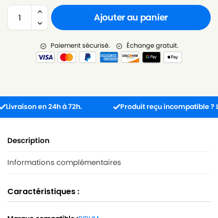
Ajouter au panier
Paiement sécurisé.
Échange gratuit.
vraison en 24h à 72h.
Produit reçu incompatible ? L’éch
Description
Informations complémentaires
Caractéristiques :