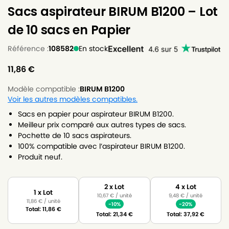
Sacs aspirateur BIRUM B1200 – Lot
de 10 sacs en Papier
Référence :
108582
En stock
11,86
€
Modèle compatible :
BIRUM B1200
Voir les autres modèles compatibles.
Sacs en papier pour aspirateur BIRUM B1200.
Meilleur prix comparé aux autres types de sacs.
Pochette de 10 sacs aspirateurs.
100% compatible avec l’aspirateur BIRUM B1200.
Produit neuf.
2 x Lot
4 x Lot
1 x Lot
10,67
€
/ unité
9,48
€
/ unité
11,86
€
/ unité
-10%
-20%
Total:
11,86
€
Total:
21,34
€
Total:
37,92
€