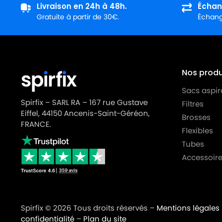
Livraison en 24h à 48h.
Échan
Gratuite à partir de 30€.
Échange
Nos produi
Sacs aspir
Spirfix – SARL RA – 167 rue Gustave
Filtres
Eiffel, 44150 Ancenis-Saint-Géréon,
Brosses
FRANCE.
Flexibles
Tubes
Accessoire
Spirfix © 2026 Tous droits réservés –
Mentions légales
confidentialité
–
Plan du site