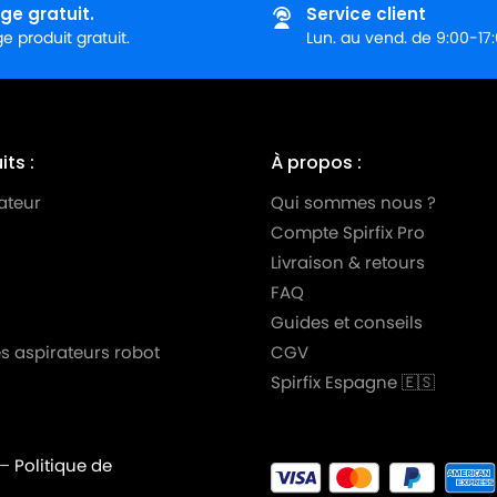
ge gratuit.
Service client
 produit gratuit.
Lun. au vend. de 9:00-17
ts :
À propos :
ateur
Qui sommes nous ?
Compte Spirfix Pro
Livraison & retours
FAQ
Guides et conseils
s aspirateurs robot
CGV
Spirfix Espagne 🇪🇸
–
Politique de