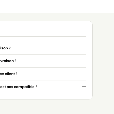
aison ?
ivraison ?
e client ?
n'est pas compatible ?