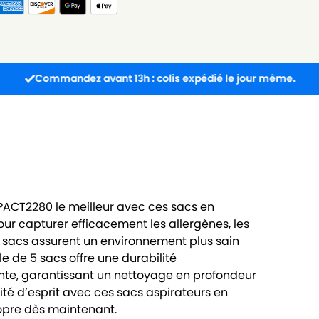
mmandez avant 13h : colis expédié le jour même.
Li
PACT2280 le meilleur avec ces sacs en
our capturer efficacement les allergènes, les
es sacs assurent un environnement plus sain
e de 5 sacs offre une durabilité
nte, garantissant un nettoyage en profondeur
lité d’esprit avec ces sacs aspirateurs en
ropre dès maintenant.