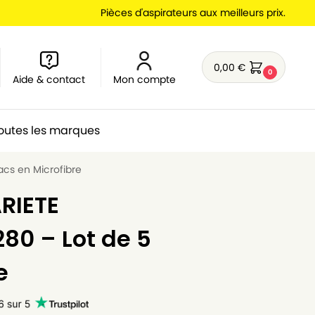
Pièces d'aspirateurs aux meilleurs prix.
0,00
€
0
Aide & contact
Mon compte
outes les marques
cs en Microfibre
RIETE
0 – Lot de 5
e