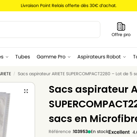
Livraison Point Relais offerte dès 30€ d’achat.
Recherche
Offre pro
es
Tubes
Gamme Pro
Aspirateurs Robot
T
ARIETE
Sacs aspirateur ARIETE SUPERCOMPACT2280 – Lot de 5 sa
/
Sacs aspirateur A
SUPERCOMPACT228
sacs en Microfibr
Référence :
103953
En stock