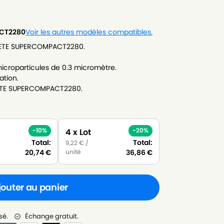
CT2280
Voir les autres modèles compatibles.
RIETE SUPERCOMPACT2280.
icroparticules de 0.3 micromètre.
ation.
RIETE SUPERCOMPACT2280.
-10%
-20%
4 x Lot
Total:
Total:
9,22
€
/
unité
20,74
€
36,86
€
jouter au panier
sé.
Échange gratuit.