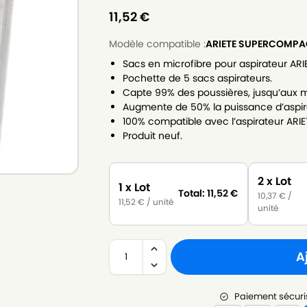
11,52
€
Modèle compatible :
ARIETE SUPERCOMPA
Sacs en microfibre pour aspirateur A
Pochette de 5 sacs aspirateurs.
Capte 99% des poussières, jusqu’aux m
Augmente de 50% la puissance d’aspir
100% compatible avec l’aspirateur A
Produit neuf.
2 x Lot
1 x Lot
Total:
11,52
€
10,37
€
/
11,52
€
/ unité
unité
A
Paiement sécuri