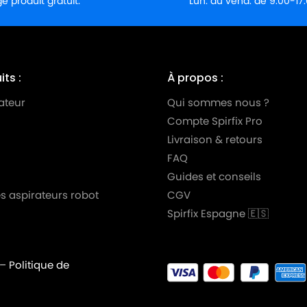
 produit gratuit.
Lun. au vend. de 9:00-17
ts :
À propos :
ateur
Qui sommes nous ?
Compte Spirfix Pro
Livraison & retours
FAQ
Guides et conseils
s aspirateurs robot
CGV
Spirfix Espagne 🇪🇸
PROFESSIONAL
–
Politique de