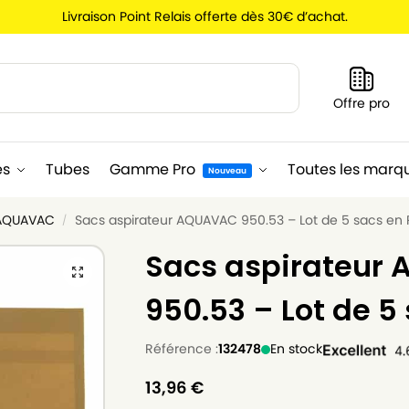
Livraison Point Relais offerte dès 30€ d’achat.
Recherche
Offre pro
es
Tubes
Gamme Pro
Toutes les marq
Nouveau
 AQUAVAC
Sacs aspirateur AQUAVAC 950.53 – Lot de 5 sacs en 
/
Sacs aspirateur
950.53 – Lot de 5
Référence :
132478
En stock
13,96
€