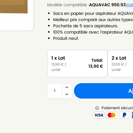
Modèle compatible :
AQUAVAC 950.53
Voi
Sacs en papier pour aspirateur AQUAV
Meilleur prix comparé aux autres types
Pochette de 5 sacs aspirateurs.
100% compatible avec l’aspirateur AQ
Produit neuf.
1 x Lot
2 x Lot
Total:
13,96
€
/
12,55
€
/
13,96
€
unité
unité
A
Paiement sécuri