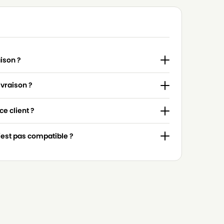
aison ?
ivraison ?
e client ?
n'est pas compatible ?