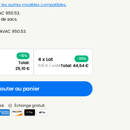
r les autres modèles compatibles.
AC 950.53.
 de sacs.
UAVAC 950.53.
-10%
4 x Lot
-20%
Total:
Total:
44,64
€
11,16
€
/ unité
25,10
€
jouter au panier
sé.
Échange gratuit.