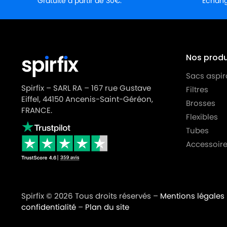
Gratuite à partir de 30€.
Échange
AQUAVAC
AQUAVAC HERKULES 4000
AQUAVAC
AQUAVAC HOBBY 12
AQUAVAC
AQUAVAC INDUSTRIAL 35 INOX
Nos produi
AQUAVAC
AQUAVAC INEAL 4100
Sacs aspir
AQUAVAC
AQUAVAC MAX 25
Spirfix – SARL RA – 167 rue Gustave
Filtres
Eiffel, 44150 Ancenis-Saint-Géréon,
AQUAVAC
AQUAVAC MAX 25ESC
Brosses
FRANCE.
Flexibles
AQUAVAC
AQUAVAC MULTIPRO 950
Tubes
AQUAVAC
AQUAVAC MULTIPRO TRIONIC
Accessoire
AQUAVAC
AQUAVAC MULTISYSTEM 500I
AQUAVAC
AQUAVAC NTS 30 INOX SYNCHRO 
Spirfix © 2026 Tous droits réservés –
Mentions légales
AQUAVAC
AQUAVAC PLUS 4000
confidentialité
–
Plan du site
AQUAVAC
AQUAVAC PLUS 5000