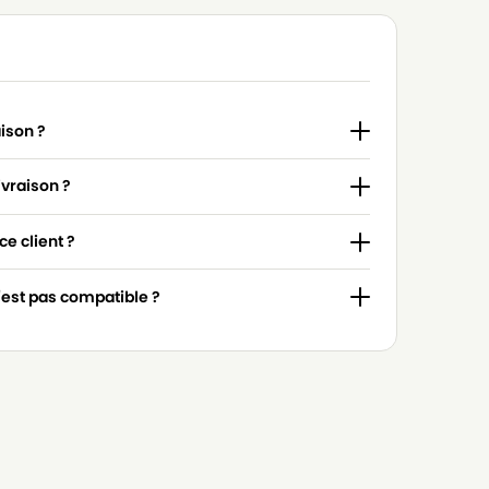
aison ?
ivraison ?
e client ?
n'est pas compatible ?