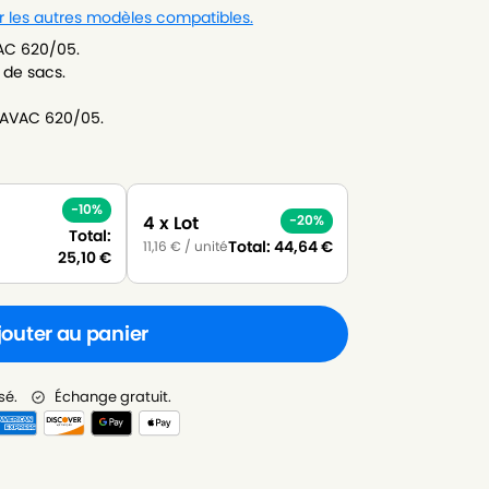
r les autres modèles compatibles.
AC 620/05.
 de sacs.
UAVAC 620/05.
-10%
4 x Lot
-20%
Total:
Total:
44,64
€
11,16
€
/ unité
25,10
€
jouter au panier
sé.
Échange gratuit.