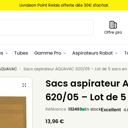
Livraison Point Relais offerte dès 30€ d’achat.
Recherche
Offre pro
es
Tubes
Gamme Pro
Aspirateurs Robot
T
 AQUAVAC
Sacs aspirateur AQUAVAC 620/05 – Lot de 5 sacs en
/
Sacs aspirateur
620/05 – Lot de 5
Référence :
132493
En stock
13,96
€