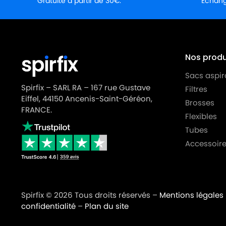
Gratuite à partir de 30€.
Échange
AQUAVAC
AQUAVAC HERKULES 4000
AQUAVAC
AQUAVAC HOBBY 12
AQUAVAC
AQUAVAC INDUSTRIAL 35 INOX
Nos produi
AQUAVAC
AQUAVAC INEAL 4100
Sacs aspir
AQUAVAC
AQUAVAC MAX 25
Spirfix – SARL RA – 167 rue Gustave
Filtres
Eiffel, 44150 Ancenis-Saint-Géréon,
AQUAVAC
AQUAVAC MAX 25ESC
Brosses
FRANCE.
Flexibles
AQUAVAC
AQUAVAC MULTIPRO 950
Tubes
AQUAVAC
AQUAVAC MULTIPRO TRIONIC
Accessoire
AQUAVAC
AQUAVAC MULTISYSTEM 500I
AQUAVAC
AQUAVAC NTS 30 INOX SYNCHRO 
Spirfix © 2026 Tous droits réservés –
Mentions légales
AQUAVAC
AQUAVAC PLUS 4000
confidentialité
–
Plan du site
AQUAVAC
AQUAVAC PLUS 5000