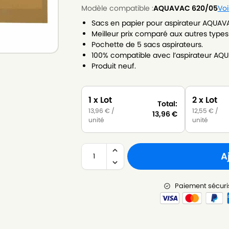
Modèle compatible :
AQUAVAC 620/05
Voi
Sacs en papier pour aspirateur AQUAV
Meilleur prix comparé aux autres types
Pochette de 5 sacs aspirateurs.
100% compatible avec l’aspirateur AQ
Produit neuf.
1 x Lot
2 x Lot
Total:
13,96
€
/
12,55
€
/
13,96
€
unité
unité
A
Paiement sécuri