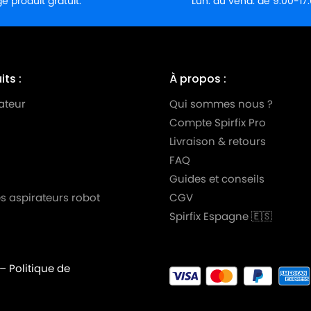
 produit gratuit.
Lun. au vend. de 9:00-17
ts :
À propos :
ateur
Qui sommes nous ?
Compte Spirfix Pro
Livraison & retours
FAQ
Guides et conseils
s aspirateurs robot
CGV
Spirfix Espagne 🇪🇸
PROFESSIONAL
–
Politique de