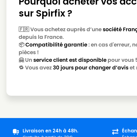
Pourquoi acheter vos acc
AQUAVAC
AQUAVAC AZ 9171775
sur Spirfix ?
AQUAVAC
AQUAVAC AZ 917875
AQUAVAC
AQUAVAC BONNUS
🇫🇷 Vous achetez auprès d’une
société Fran
AQUAVAC
AQUAVAC BOXER
depuis la France.
📦
Compatibilité garantie
: en cas d'erreur,
AQUAVAC
AQUAVAC BOXER 30
pièces !
AQUAVAC
AQUAVAC C-5 C/EC
🤗 Un
service client est disponible
pour vous 5 
🔁 Vous avez
30 jours pour changer d’avis
et 
AQUAVAC
AQUAVAC CGNT 45120303
AQUAVAC
AQUAVAC COMPACT 10 P
AQUAVAC
AQUAVAC EXXTRA 100
AQUAVAC
AQUAVAC EXXTRA 111
AQUAVAC
AQUAVAC EXXTRA 211
AQUAVAC
AQUAVAC HERKULES 3000
Livraison en 24h à 48h.
Échan