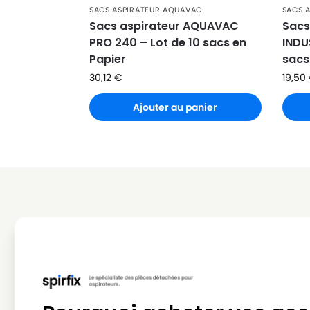
SACS ASPIRATEUR AQUAVAC
SACS 
AQUAVAC
AQUAVAC 870/21
Sacs aspirateur AQUAVAC
Sacs
PRO 240 – Lot de 10 sacs en
INDU
AQUAVAC
AQUAVAC 90519/14
Papier
sacs
AQUAVAC
AQUAVAC 950.53
30,12
€
19,50
AQUAVAC
AQUAVAC 950.55
Ajouter au panier
AQUAVAC
AQUAVAC AQUA FAM 22
AQUAVAC
AQUAVAC AQUA STEEL 40
AQUAVAC
AQUAVAC AQUAFAM 1000
AQUAVAC
AQUAVAC AQUAFAM 3000
AQUAVAC
AQUAVAC AQUAFAM 630
AQUAVAC
AQUAVAC AZ 90519
AQUAVAC
AQUAVAC AZ 9051914