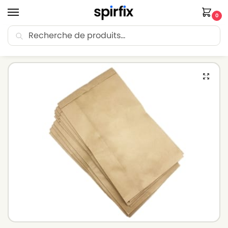
0
Recherche
🚚 Livraison Point Relais offerte dès 30€ d’achat.
Accueil
Sacs aspirateur
Sacs aspirateur ALFATEC
Sacs aspirateur ALFATEC ASPIRATUTTO – Lot de 10 sacs en Papier
/
/
/