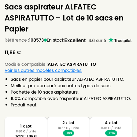
Sacs aspirateur ALFATEC
ASPIRATUTTO – Lot de 10 sacs en
Papier
Référence :
108573
En stock
11,86
€
Modèle compatible :
ALFATEC ASPIRATUTTO
Voir les autres modèles compatibles.
Sacs en papier pour aspirateur ALFATEC ASPIRATUTTO.
Meilleur prix comparé aux autres types de sacs.
Pochette de 10 sacs aspirateurs.
100% compatible avec l’aspirateur ALFATEC ASPIRATUTTO.
Produit neuf.
2 x Lot
4 x Lot
1 x Lot
10,67
€
/ unité
9,48
€
/ unité
11,86
€
/ unité
-10%
-20%
Total:
11,86
€