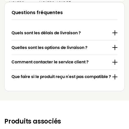
ALFATEC
ALFATEC ASXR65
Questions fréquentes
ALFATEC
ALFATEC BIDONE
ALFATEC
ALFATEC LAVATUTTO
Quels sont les délais de livraison ?
ALFATEC
ALFATEC PROFESSIONAL 30 à 65
Quelles sont les options de livraison ?
Comment contacter le service client ?
Que faire si le produit reçu n'est pas compatible ?
Produits associés