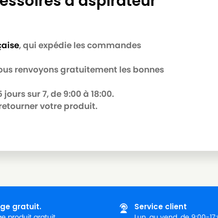
essoires d’aspirateur
çaise
, qui expédie les commandes
C
 nous renvoyons gratuitement les bonnes
jours sur 7, de 9:00 à 18:00.
retourner votre produit.
ge gratuit.
Service client
 produit gratuit.
Lun. au vend. de 9:00-17