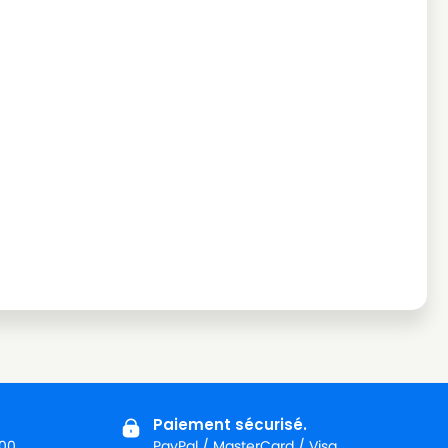
Paiement sécurisé.
:00
PayPal / MasterCard / Visa