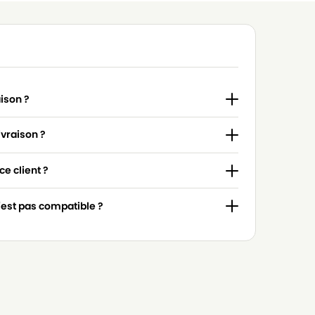
aison ?
ivraison ?
e client ?
n'est pas compatible ?