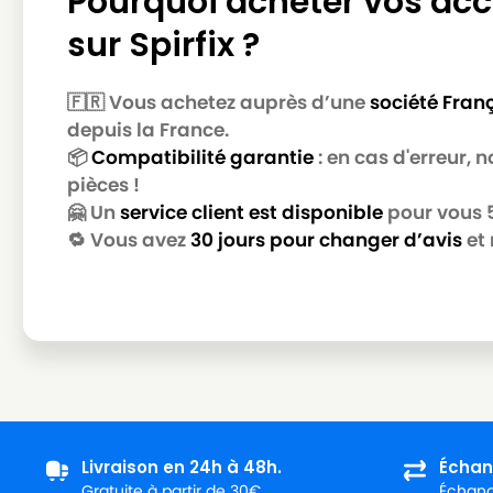
Pourquoi acheter vos acc
AKA
AKA CB905
sur Spirfix ?
AKA
AKA CB906
🇫🇷 Vous achetez auprès d’une
société Fran
AKA
AKA COMPLEX1300
depuis la France.
AKA
AKA COMPLEX1300ELECTRONI
📦
Compatibilité garantie
: en cas d'erreur,
pièces !
AKA
AKA COMPLEX4001
🤗 Un
service client est disponible
pour vous 5 
AKA
AKA COMPLEX4002
🔁 Vous avez
30 jours pour changer d’avis
et 
AKA
AKA COMPLEX4010
AKA
AKA COMPLEX4020
AKA
AKA FORMAT1000
AKA
AKA FORMAT2001
AKA
AKA FORMAT2002
Livraison en 24h à 48h.
Échan
AKA
AKA FORMAT2004
Gratuite à partir de 30€.
Échange