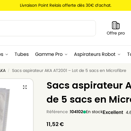
Livraison Point Relais offerte dès 30€ d’achat.
Recherche
Offre pro
es
Tubes
Gamme Pro
Aspirateurs Robot
T
AKA
Sacs aspirateur AKA AT2001 – Lot de 5 sacs en Microfibre
/
Sacs aspirateur A
de 5 sacs en Micr
Référence :
104102
En stock
11,52
€