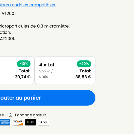
autres modèles compatibles.
 AT2001.
icroparticules de 0.3 micromètre.
ation.
 AT2001.
-10%
-20%
4 x Lot
Total:
Total:
9,22
€
/
unité
20,74
€
36,86
€
jouter au panier
sé.
Échange gratuit.