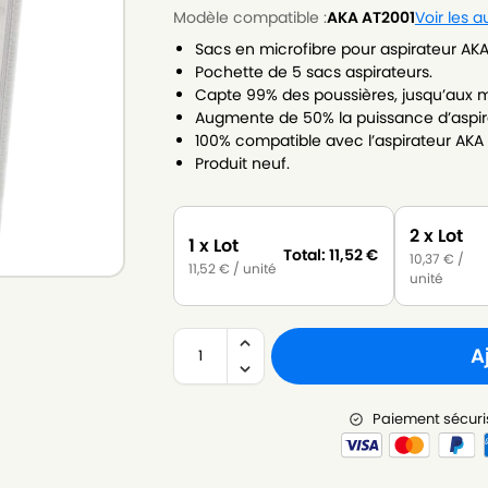
Modèle compatible :
AKA AT2001
Voir les 
Sacs en microfibre pour aspirateur AKA
Pochette de 5 sacs aspirateurs.
Capte 99% des poussières, jusqu’aux m
Augmente de 50% la puissance d’aspir
100% compatible avec l’aspirateur AKA
Produit neuf.
2 x Lot
1 x Lot
Total:
11,52
€
10,37
€
/
11,52
€
/ unité
unité
A
Paiement sécuri