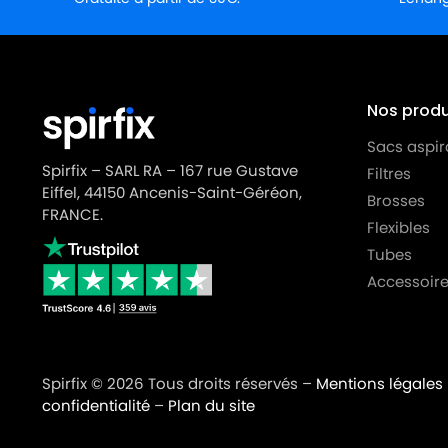
AKA
AKA FORMAT2010
AKA
AKA FORMAT2020
AKA
AKA FORMAT2200
Nos produi
Sacs aspir
AKA
AKA FORMAT2220
Spirfix – SARL RA – 167 rue Gustave
Filtres
AKA
AKA FORMAT3002
Eiffel, 44150 Ancenis-Saint-Géréon,
Brosses
FRANCE.
AKA
AKA FORMAT4002
Flexibles
Tubes
AKA
AKA HSS09/3
Accessoire
AKA
AKA ORMAT2000
Spirfix © 2026 Tous droits réservés –
Mentions légales
confidentialité
–
Plan du site