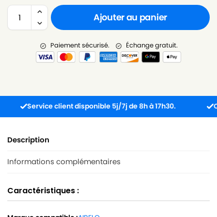
Ajouter au panier
Paiement sécurisé.
Échange gratuit.
Service client disponible 5j/7j de 8h à 17h30.
Comma
Description
Informations complémentaires
Caractéristiques :