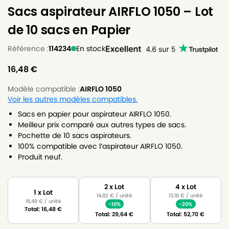
Sacs aspirateur AIRFLO 1050 – Lot
de 10 sacs en Papier
Référence :
114234
En stock
16,48
€
Modèle compatible :
AIRFLO 1050
Voir les autres modèles compatibles.
Sacs en papier pour aspirateur AIRFLO 1050.
Meilleur prix comparé aux autres types de sacs.
Pochette de 10 sacs aspirateurs.
100% compatible avec l’aspirateur AIRFLO 1050.
Produit neuf.
2 x Lot
4 x Lot
1 x Lot
14,82
€
/ unité
13,18
€
/ unité
16,48
€
/ unité
-10%
-20%
Total:
16,48
€
Total:
29,64
€
Total:
52,70
€