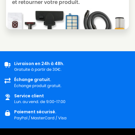
et retourner votre produit.
Livraison en 24h à 48h.
Gratuite à partir de 30€.
Échange gratuit.
Échange produit gratuit.
Service client
Lun. au vend. de 9:00-17:00
Paiement sécurisé.
PayPal / MasterCard / Visa