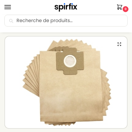
0
Recherche
🚚 Livraison Point Relais offerte dès 30€ d’achat.
Accueil
Sacs aspirateur
Sacs aspirateur AIRFLO
Sacs aspirateur AIRFLO 1050 – Lot de 10 sacs en Papier
/
/
/