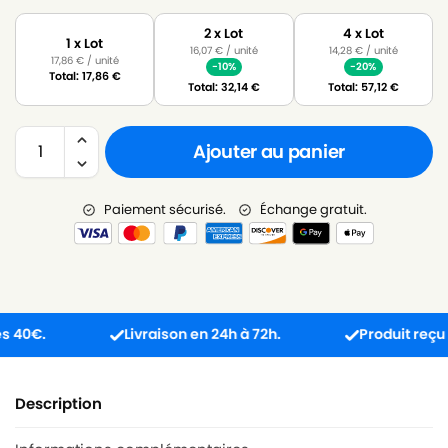
2 x Lot
4 x Lot
1 x Lot
16,07
€
/ unité
14,28
€
/ unité
17,86
€
/ unité
-10%
-20%
Total:
17,86
€
Total:
32,14
€
Total:
57,12
€
Ajouter au panier
Paiement sécurisé.
Échange gratuit.
€.
Livraison en 24h à 72h.
Produit reçu incom
Description