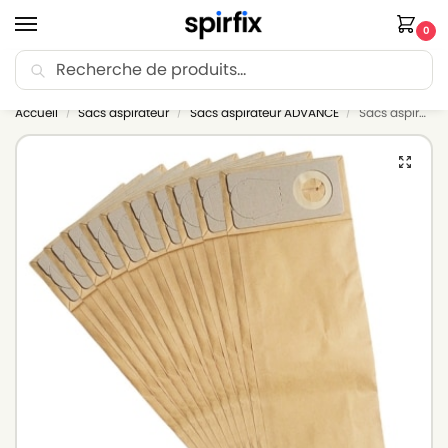
0
Recherche
🚚 Livraison Point Relais offerte dès 30€ d’achat.
Accueil
Sacs aspirateur
Sacs aspirateur ADVANCE
Sacs aspirateur ADVANCE ADVAC – Lot de 10 sacs en Papier
/
/
/