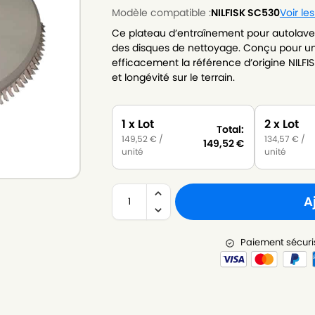
Modèle compatible :
NILFISK SC530
Voir le
Ce plateau d’entraînement pour autolaveu
des disques de nettoyage. Conçu pour un 
efficacement la référence d’origine NILFIS
et longévité sur le terrain.
1 x Lot
2 x Lot
Total:
149,52
€
/
134,57
€
/
149,52
€
unité
unité
A
Paiement sécuri