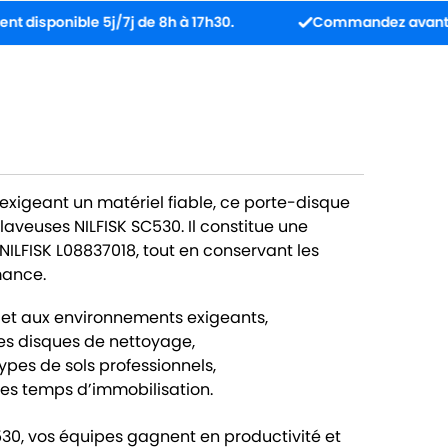
nible 5j/7j de 8h à 17h30.
Commandez avant 13h : coli
 exigeant un matériel fiable, ce porte-disque
aveuses NILFISK SC530. Il constitue une
 NILFISK L08837018, tout en conservant les
mance.
s et aux environnements exigeants,
des disques de nettoyage,
types de sols professionnels,
t les temps d’immobilisation.
30, vos équipes gagnent en productivité et