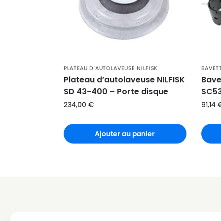
PLATEAU D'AUTOLAVEUSE NILFISK
BAVETT
Plateau d’autolaveuse NILFISK
Bave
SD 43-400 – Porte disque
SC53
234,00
€
91,14
Ajouter au panier