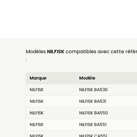
Modèles
NILFISK
compatibles avec cette réfé
:
Marque
Modèle
NILFISK
NILFISK BA530
NILFISK
NILFISK BA531
NILFISK
NILFISK BA550
NILFISK
NILFISK BA551
NILFISK
NILFISK CA551