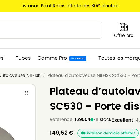
Livraison Point Relais offerte dès 30€ d’achat.
Recherche
Offre pro
es
Tubes
Gamme Pro
Toutes les marq
Nouveau
autolaveuse NILFISK
Plateau d’autolaveuse NILFISK SC530 – Por
/
Plateau d’autolav
SC530 – Porte di
Référence :
169504
En stock
149,52
€
Livraison domicile offerte !