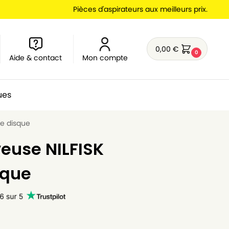
Pièces d'aspirateurs aux meilleurs prix.
0,00
€
0
Aide & contact
Mon compte
ues
te disque
euse NILFISK
sque