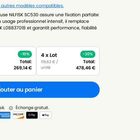
s autres modèles compatibles.
se NILFISK SC530 assure une fixation parfaite
usage professionnel intensif, il remplace
K L08837018 et garantit performance, fiabilité
-10%
-20%
4 x Lot
Total:
Total:
119,62
€
/
unité
269,14
€
478,46
€
jouter au panier
sé.
Échange gratuit.