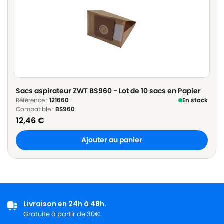
Sacs aspirateur ZWT BS960 - Lot de 10 sacs en Papier
Référence :
121660
En stock
Compatible :
BS960
12,46
€
Ajouter au panier
Livraison en 24h à 48h.
Gratuite à partir de 30€.