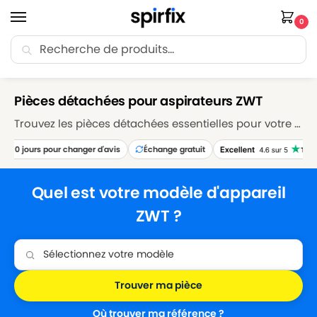
0
Recherche
🚚 Livraison Point Relais offerte dès 30€ d’achat.
Accueil
Marques
ZWT
/
/
Pièces détachées pour aspirateurs ZWT
Trouvez les pièces détachées essentielles pour votre aspirateur ZWT sur Spirfix. Explorez notre sélection de sacs, filtres, brosses et accessoires pour maintenir votre aspirateur ZWT en parfait état de fonctionnement. Réparez et entretenez votre appareil avec nos pièces détachées de qualité supérieure, garantissant des performances de nettoyage optimales.
30 jours pour changer d'avis
Échange gratuit
Quel est votre modèle d'appareil
ZWT ?
Trouver ma pièce
Où trouver ma référence ?