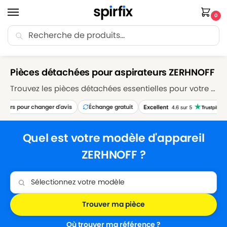
0
Recherche
🚚 Livraison Point Relais offerte dès 30€ d’achat.
Accueil
Marques
ZERHNOFF
/
/
Pièces détachées pour aspirateurs ZERHNOFF
Trouvez les pièces détachées essentielles pour votre aspirateur ZERHNOFF sur Spirfix. Explorez notre sélection de sacs, filtres, brosses et accessoires pour maintenir votre aspirateur ZERHNOFF en parfait état de fonctionnement. Réparez et entretenez votre appareil avec nos pièces détachées de qualité supérieure, garantissant des performances de nettoyage optimales.
ours pour changer d'avis
Échange gratuit
Quel est votre modèle d'appareil
ZERHNOFF ?
Trouver ma pièce
Où trouver ma référence ?