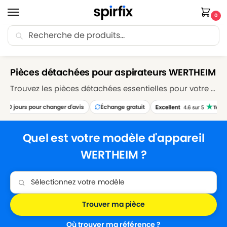
0
Recherche
🚚 Livraison Point Relais offerte dès 30€ d’achat.
Accueil
Marques
WERTHEIM
/
/
Pièces détachées pour aspirateurs WERTHEIM
Trouvez les pièces détachées essentielles pour votre aspirateur WERTHEIM sur Spirfix. Explorez notre sélection de sacs, filtres, brosses et accessoires pour maintenir votre aspirateur WERTHEIM en parfait état de fonctionnement. Réparez et entretenez votre appareil avec nos pièces détachées de qualité supérieure, garantissant des performances de nettoyage optimales.
30 jours pour changer d'avis
Échange gratuit
Quel est votre modèle d'appareil
WERTHEIM ?
Trouver ma pièce
Où trouver ma référence ?