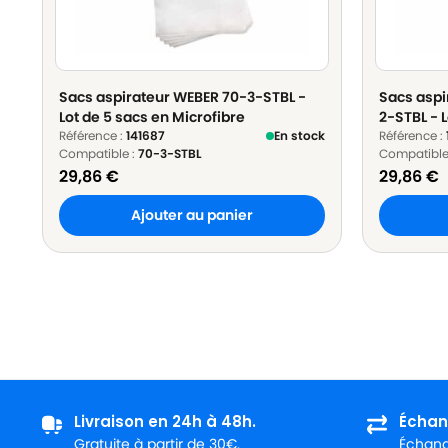
Sacs aspirateur WEBER 70-3-STBL -
Sacs aspi
Lot de 5 sacs en Microfibre
2-STBL - L
Référence :
141687
En stock
Référence :
Compatible :
70-3-STBL
Compatible
29,86
€
29,86
€
Ajouter au panier
Livraison en 24h à 48h.
Échan
Gratuite à partir de 30€.
Échange