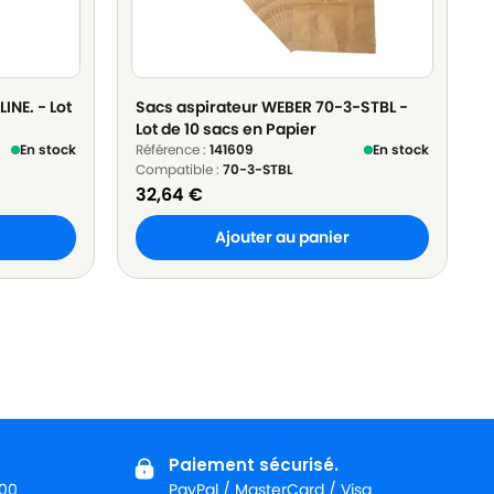
INE. - Lot
Sacs aspirateur WEBER 70-3-STBL -
Lot de 10 sacs en Papier
En stock
Référence :
141609
En stock
Compatible :
70-3-STBL
32,64
€
Ajouter au panier
Paiement sécurisé.
:00
PayPal / MasterCard / Visa