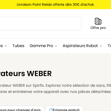
Livraison Point Relais offerte dès 30€ d’achat.
Recherche
Offre pro
es
Tubes
Gamme Pro
Aspirateurs Robot
T
rateurs WEBER
ateur WEBER sur Spirfix. Explorez notre sélection de sacs, fi
arez et entretenez votre appareil avec nos pièces détachée
jours pour changer d'avis
Échange gratuit