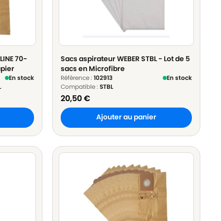
LINE 70-
Sacs aspirateur WEBER STBL - Lot de 5
apier
sacs en Microfibre
En stock
Référence :
102913
En stock
L
Compatible :
STBL
20,50
€
Ajouter au panier