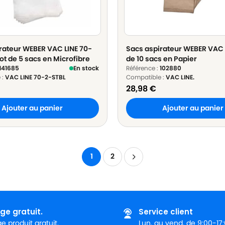
rateur WEBER VAC LINE 70-
Sacs aspirateur WEBER VAC L
ot de 5 sacs en Microfibre
de 10 sacs en Papier
141685
En stock
Référence :
102880
 :
VAC LINE 70-2-STBL
Compatible :
VAC LINE.
28,98
€
Ajouter au panier
Ajouter au panier
1
2
ge gratuit.
Service client
 produit gratuit.
Lun. au vend. de 9:00-17