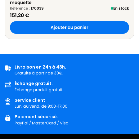
moquette
Référence :
170039
En stock
151,20
€
Ajouter au panier
Livraison en 24h à 48h.
Gratuite à partir de 30€.
Échange gratuit.
Échange produit gratuit.
Service client
Lun. au vend. de 9:00-17:00
Paiement sécurisé.
PayPal / MasterCard / Visa