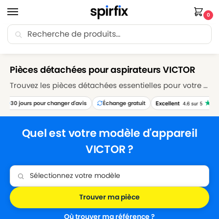
0
Recherche
🚚 Livraison Point Relais offerte dès 30€ d’achat.
Accueil
Marques
VICTOR
/
/
Pièces détachées pour aspirateurs VICTOR
Trouvez les pièces détachées essentielles pour votre aspirateur VICTOR sur Spirfix. Explorez notre sélection de sacs, filtres, brosses et accessoires pour maintenir votre aspirateur VICTOR en parfait état de fonctionnement. Réparez et entretenez votre appareil avec nos pièces détachées de qualité supérieure, garantissant des performances de nettoyage optimales.
30 jours pour changer d'avis
Échange gratuit
Quel est votre modèle d'appareil
VICTOR ?
Trouver ma pièce
Où trouver ma référence ?