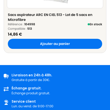
Sacs aspirateur ARC EN CIEL 513 - Lot de 5 sacs en
Microfibre
Référence :
104998
En stock
Compatible :
513
14,86
€
Ajouter au panier
Livraison en 24h à 48h.
Gratuite à partir de 30€.
Échange gratuit.
Échange produit gratuit.
Service client
Lun. au vend. de 9:00-17:00