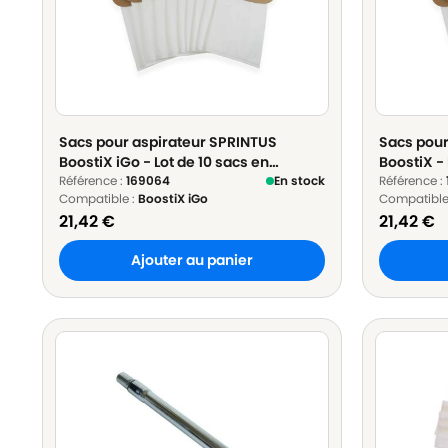
Sacs pour aspirateur SPRINTUS
Sacs pour
BoostiX iGo - Lot de 10 sacs en
BoostiX - 
Microfibre
Référence :
169064
En stock
Référence :
Compatible :
BoostiX iGo
Compatible
21,42
€
21,42
€
Ajouter au panier