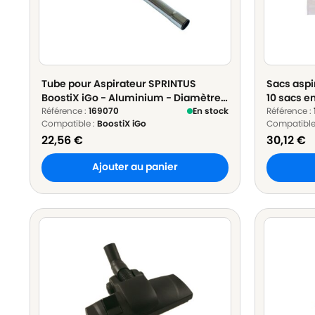
Tube pour Aspirateur SPRINTUS
Sacs aspir
BoostiX iGo - Aluminium - Diamètre :
10 sacs e
32mm
Référence :
169070
En stock
Référence :
Compatible :
BoostiX iGo
Compatible
22,56
€
30,12
€
Ajouter au panier