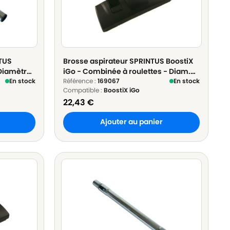
NTUS
Brosse aspirateur SPRINTUS BoostiX
Diamètre :
iGo - Combinée à roulettes - Diam.
En stock
32mm
Référence :
169067
En stock
Compatible :
BoostiX iGo
22,43
€
Ajouter au panier