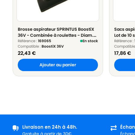
Brosse aspirateur SPRINTUS BoostiX
Sacs aspi
36V - Combinée à roulettes - Diam.
Lot de 10 
32mm
Référence :
169065
En stock
Référence :
Compatible :
BoostiX 36V
Compatible
22,43
€
17,86
€
Ajouter au panier
Livraison en 24h à 48h.
Échan
Gratuite à partir de 30€.
Échange