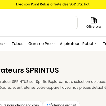
Livraison Point Relais offerte dès 30€ d’achat.
Recherche
Offre pro
es
Tubes
Gamme Pro
Aspirateurs Robot
T
rateurs SPRINTUS
ateur SPRINTUS sur Spirfix. Explorez notre sélection de sacs,
éparez et entretenez votre appareil avec nos pièces détaché
jours pour changer d'avis
Échange gratuit