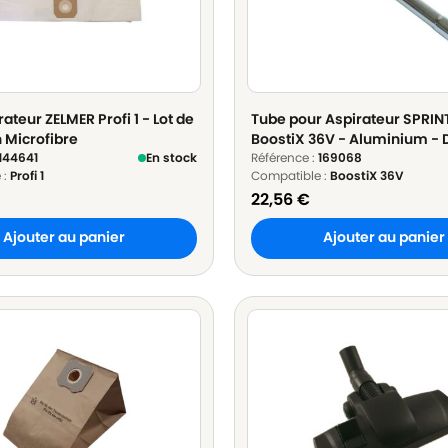
ateur ZELMER Profi 1 - Lot de
Tube pour Aspirateur SPRI
n Microfibre
BoostiX 36V - Aluminium - 
144641
En stock
32mm
Référence :
169068
 :
Profi 1
Compatible :
BoostiX 36V
22,56
€
Ajouter au panier
Ajouter au panier