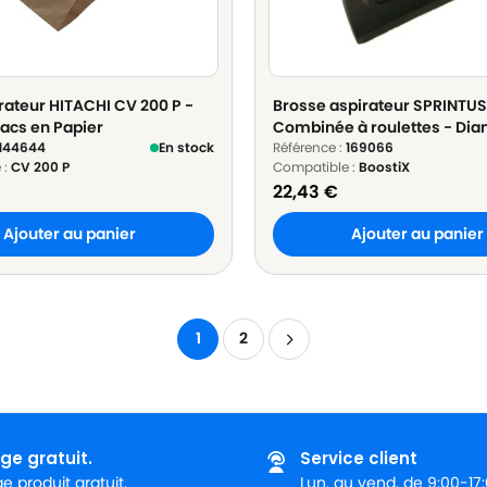
rateur HITACHI CV 200 P -
Brosse aspirateur SPRINTUS
sacs en Papier
Combinée à roulettes - Di
144644
En stock
Référence :
169066
 :
CV 200 P
Compatible :
BoostiX
22,43
€
Ajouter au panier
Ajouter au panier
1
2
ge gratuit.
Service client
 produit gratuit.
Lun. au vend. de 9:00-17