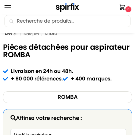
0
Recherche
🚚 Livraison Point Relais offerte dès 30€ d’achat.
Accueil
Marques
ROMBA
/
/
Pièces détachées pour aspirateur
ROMBA
Livraison en 24h ou 48h.
+ 60 000 références.
+ 400 marques.
ROMBA
Affinez votre recherche :